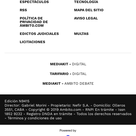
ESPECTÁCULOS
TECNOLOGÍA
RSS
MAPA DEL SITIO
POLÍTICA DE
AVISO LEGAL
PRIVACIDAD DE
ÁMBITO.COM
EDICTOS JUDICIALES
MULTAS
LICITACIONES
MEDIAKIT
DIGITAL
TARIFARIO
DIGITAL
MEDIAKIT
AMBITO DEBATE
Edición N9415
Director: Gabriel Morini - Propietario: Nefir S.A. - Domicilio: Olleros
3551, CABA - Copyright © 2019 Ambito.com - RNPI En trámite - Issn
1852 9232 - Registro DNDA en trámite - Todos los derechos reservados
- Términos y condiciones de uso