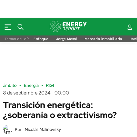
Temas del día
Enfoque
Jorge Messi
Mercado inmobiliario
Javi
ámbito
Energía
RIGI
8 de septiembre 2024 - 00:00
Transición energética:
¿soberanía o extractivismo?
Nicolás Malinovsky
Por