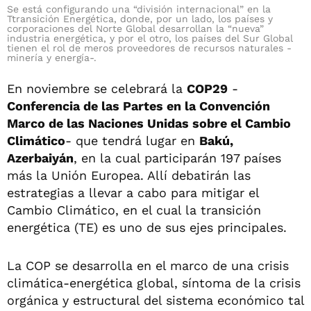
Se está configurando una “división internacional” en la
Ttransición Energética, donde, por un lado, los países y
corporaciones del Norte Global desarrollan la “nueva”
industria energética, y por el otro, los países del Sur Global
tienen el rol de meros proveedores de recursos naturales -
minería y energía-.
En noviembre se celebrará la
COP29
-
Conferencia de las Partes en la Convención
Marco de las Naciones Unidas sobre el Cambio
Climático
- que tendrá lugar en
Bakú,
Azerbaiyán
, en la cual participarán 197 países
más la Unión Europea. Allí debatirán las
estrategias a llevar a cabo para mitigar el
Cambio Climático, en el cual la transición
energética (TE) es uno de sus ejes principales.
La COP se desarrolla en el marco de una crisis
climática-energética global, síntoma de la crisis
orgánica y estructural del sistema económico tal