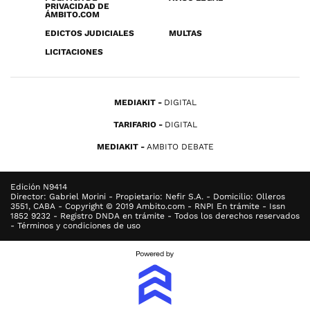
PRIVACIDAD DE
ÁMBITO.COM
EDICTOS JUDICIALES
MULTAS
LICITACIONES
MEDIAKIT
DIGITAL
TARIFARIO
DIGITAL
MEDIAKIT
AMBITO DEBATE
Edición N9414
Director: Gabriel Morini - Propietario: Nefir S.A. - Domicilio: Olleros
3551, CABA - Copyright © 2019 Ambito.com - RNPI En trámite - Issn
1852 9232 - Registro DNDA en trámite - Todos los derechos reservados
- Términos y condiciones de uso