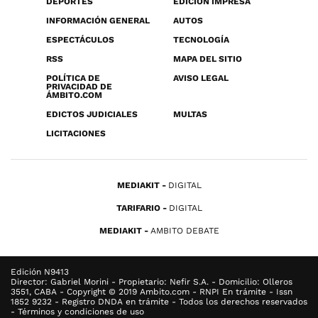
DEPORTES
EDICIÓN IMPRESA
INFORMACIÓN GENERAL
AUTOS
ESPECTÁCULOS
TECNOLOGÍA
RSS
MAPA DEL SITIO
POLÍTICA DE
AVISO LEGAL
PRIVACIDAD DE
ÁMBITO.COM
EDICTOS JUDICIALES
MULTAS
LICITACIONES
MEDIAKIT
DIGITAL
TARIFARIO
DIGITAL
MEDIAKIT
AMBITO DEBATE
Edición N9413
Director: Gabriel Morini - Propietario: Nefir S.A. - Domicilio: Olleros
3551, CABA - Copyright © 2019 Ambito.com - RNPI En trámite - Issn
1852 9232 - Registro DNDA en trámite - Todos los derechos reservados
- Términos y condiciones de uso