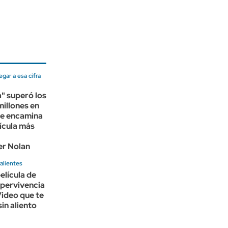
egar a esa cifra
" superó los
illones en
 se encamina
lícula más
er Nolan
alientes
elícula de
upervivencia
ideo que te
sin aliento