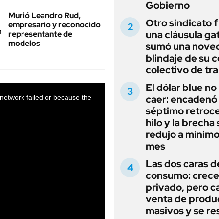
Gobierno
Murió Leandro Rud,
Otro sindicato 
empresario y reconocido
una cláusula gat
representante de
modelos
sumó una noved
blindaje de su 
colectivo de tr
El dólar blue no
caer: encadenó
séptimo retroce
hilo y la brecha 
redujo a mínimo
mes
Las dos caras d
consumo: crece 
privado, pero ca
venta de produ
masivos y se res