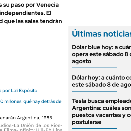
ANUARIO 2025
s su paso por Venecia
LIFESTYLE
EDICIÓN IMPRESA
 independientes. El
AUTOS
d que las salas tendrán
Últimas noticia
Dólar blue hoy: a cuá
opera este sábado 8 
agosto
Dólar hoy: a cuánto c
este sábado 8 de ago
 por Lali Espósito
Tesla busca emplead
 millones: qué hay detrás de
Argentina: cuáles son
puestos vacantes y 
postularse
dios-La Unión de los Ríos-
a Films-Infinity Hill-Ph Lina