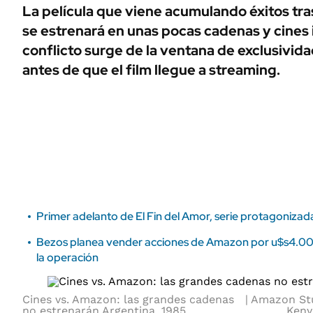
ÁMBITO DEBATE
La película que viene acumulando éxitos tra
Municipios
se estrenará en unas pocas cadenas y cines
MEDIAKIT AMBITO DEBATE
URUGUAY
conflicto surge de la ventana de exclusivida
antes de que el film llegue a streaming.
Primer adelanto de El Fin del Amor, serie protagonizada
Bezos planea vender acciones de Amazon por u$s4.000
la operación
Cines vs. Amazon: las grandes cadenas
Amazon Stu
no estrenarán Argentina, 1985
Keny