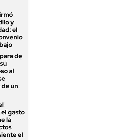
firmó
illo y
ad: el
convenio
abajo
 para de
 su
so al
se
 de un
el
el gasto
e la
ctos
iente el