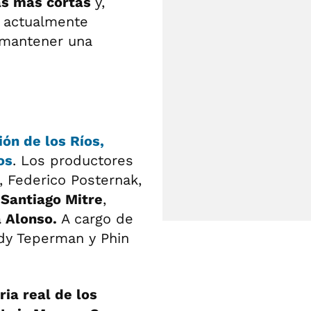
as más cortas
y,
, actualmente
mantener una
ón de los Ríos,
os
. Los productores
, Federico Posternak,
 Santiago Mitre
,
a Alonso.
A cargo de
ndy Teperman y Phin
ria real de los