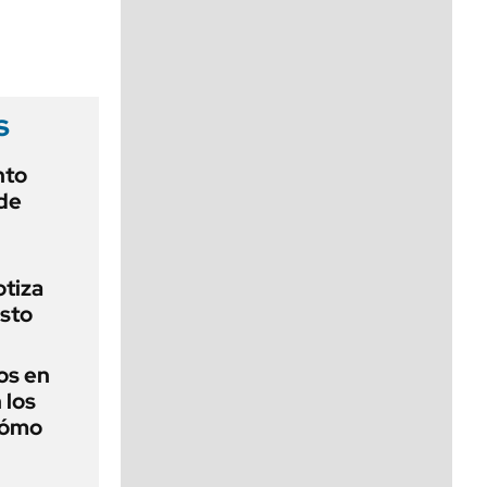
viernes de 10 a 18
s
nto
de
otiza
sto
os en
 los
cómo