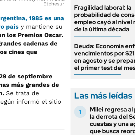
Etchesur
Fragilidad laboral: la
probabilidad de cons
rgentina, 1985 es una
empleo cayó al nivel
o país
y mantiene su
de la última década
n los Premios Oscar.
grandes cadenas de
Deuda: Economía enf
os cines que
vencimientos por $21 
en agosto y se prepa
el primer test del me
 29 de septiembre
nas más grandes de
m.
Se trata de
Las más leídas
según informó el sitio
Milei regresa al
la derrota del 
cuestas y una 
que busca reord