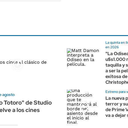
La quinta en ll
en 2026
"La Odisea
u$s1.000 m
taquilla y
a ser la pe
exitosa de
Christoph
Estreno para v
e agosto
La nueva p
o Totoro" de Studio
terror y s
elve a los cines
de Prime V
va a dejar 