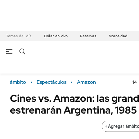
Temas del día
Dólar en vivo
Reservas
Morosidad
NEGOCIOS
ÚLTIMAS NOTICIAS
Especiales Ámbito
ECONOMÍA
ámbito
Espectáculos
Amazon
14
Real Estate
Banco de Datos
Cines vs. Amazon: las gran
Sustentabilidad
Campo
estrenarán Argentina, 1985
Seguros
FINANZAS
ENERGY REPORT
Dólar
+
Agregar ámbito
POLÍTICA
Mercados
Nacional