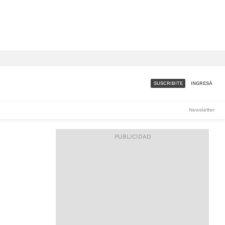
SUSCRIBITE
INGRESÁ
SUMATE A LA COMUNIDAD
Newsletter
DE ÁMBITO
LES
ACCESO FULL - $1.800/MES
ES
CORPORATIVO - CONSULTAR
Si tenés dudas comunicate
con nosotros a
IOS
suscripciones@ambito.com.ar
Llamanos al (54) 11 4556-
9147/48 o
al (54) 11 4449-3256 de lunes a