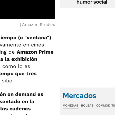
humor social
Amazon Studios
tiempo (o "ventana")
vamente en cines
ming de
Amazon Prime
a la exhibición
, como lo es
iempo que tres
sitio.
Mercados
ción on demand es
sentado en la
MONEDAS
BOLSAS
COMMODITI
las cadenas