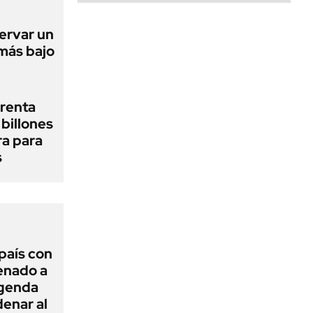
ervar un
 más bajo
renta
billones
ra para
s
 país con
Senado a
agenda
enar al