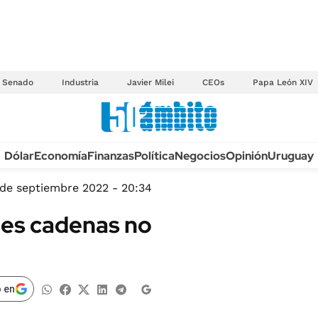
Senado
Industria
Javier Milei
CEOs
Papa León XIV
Anuario autos 2026
Dólar
Economía
Finanzas
Política
Negocios
Opinión
Uruguay
TECNOLOGÍA
NOVEDADES FISCA
MÉXICO
 de septiembre 2022 - 20:34
EDICTOS JUDICIAL
OPINIÓN
des cadenas no
MULTAS
MUNDO
LICITACIONES
INFORMACIÓN GENERAL
CUADROS TARIFAR
ESPECTÁCULOS
 en
RECALL
DEPORTES