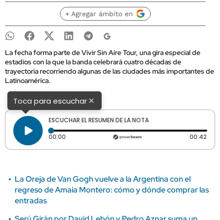
+ Agregar ámbito en
La fecha forma parte de Vivir Sin Aire Tour, una gira especial de
estadios con la que la banda celebrará cuatro décadas de
trayectoria recorriendo algunas de las ciudades más importantes de
Latinoamérica.
×
Toca para escuchar
ESCUCHAR EL RESUMEN DE LA NOTA
Tiempo transcurrido: 0 segundos
Dura
00:00
00:42
La Oreja de Van Gogh vuelve a la Argentina con el
regreso de Amaia Montero: cómo y dónde comprar las
entradas
Serú Girán por David Lebón y Pedro Aznar suma un