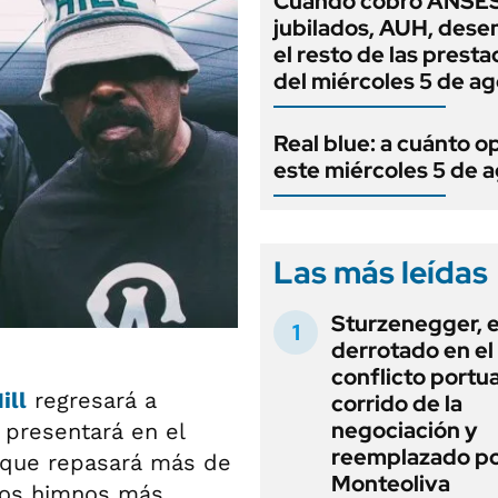
Cuándo cobro ANSES
jubilados, AUH, dese
el resto de las prest
del miércoles 5 de a
Real blue: a cuánto o
este miércoles 5 de 
Las más leídas
Sturzenegger, e
derrotado en el
conflicto portua
ill
regresará a
corrido de la
negociación y
 presentará en el
reemplazado p
 que repasará más de
Monteoliva
 los himnos más