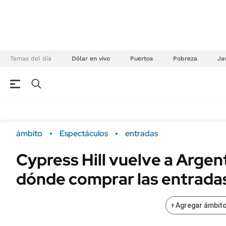
Temas del día
Dólar en vivo
Puertos
Pobreza
Jav
NEGOCIOS
ÚLTIMAS NOTICIAS
Especiales Ámbito
ECONOMÍA
ámbito
Espectáculos
entradas
Real Estate
Banco de Datos
Cypress Hill vuelve a Argen
Sustentabilidad
Campo
dónde comprar las entrada
Seguros
FINANZAS
ENERGY REPORT
Dólar
+
Agregar ámbito
POLÍTICA
Mercados
Nacional