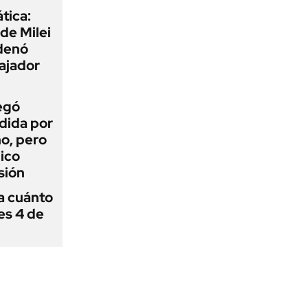
tica:
 de Milei
rdenó
bajador
egó
dida por
o, pero
ico
sión
 a cuánto
es 4 de