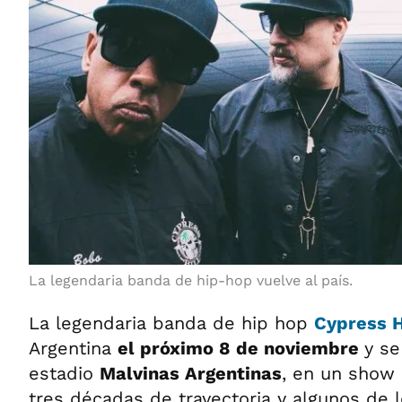
La legendaria banda de hip-hop vuelve al país.
La legendaria banda de hip hop
Cypress H
Argentina
el próximo 8 de noviembre
y se
estadio
Malvinas Argentinas
, en un show
tres décadas de trayectoria y algunos de