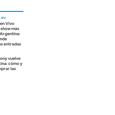
 año
 en Vivo
u show más
Argentina:
ónde
as entradas
ony vuelve
tina: cómo y
prar las