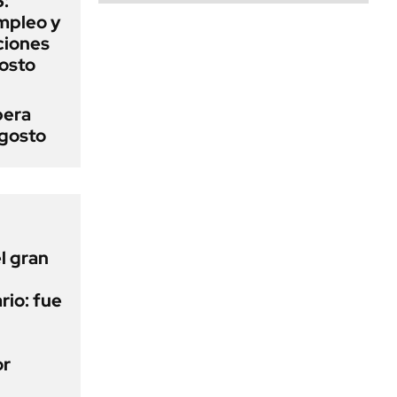
:
mpleo y
aciones
gosto
pera
agosto
l gran
rio: fue
or