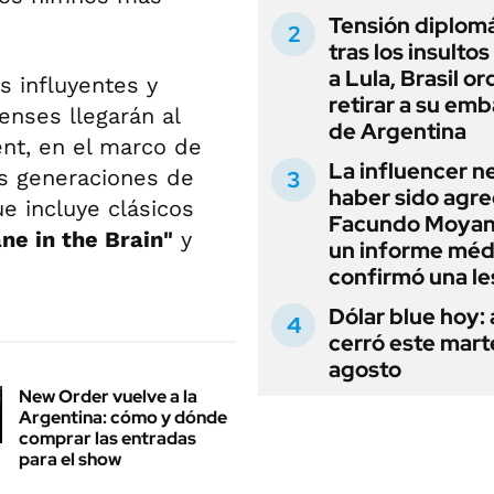
Tensión diplomá
tras los insultos
a Lula, Brasil o
 influyentes y
retirar a su em
enses llegarán al
de Argentina
ent, en el marco de
La influencer n
as generaciones de
haber sido agre
e incluye clásicos
Facundo Moyan
ane in the Brain"
y
un informe méd
confirmó una le
Dólar blue hoy:
cerró este mart
agosto
New Order vuelve a la
Argentina: cómo y dónde
comprar las entradas
para el show