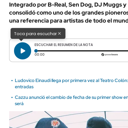
ÁMBITO DEBATE
Integrado por B-Real, Sen Dog, DJ Muggs y 
Municipios
consolidó como uno de los grandes pioneros 
MEDIAKIT AMBITO DEBATE
URUGUAY
una referencia para artistas de todo el mun
×
Toca para escuchar
ESCUCHAR EL RESUMEN DE LA NOTA
Tiempo transcurrido: 0 segundos
00:00
Ludovico Einaudi llega por primera vez al Teatro Coló
entradas
Cazzu anunció el cambio de fecha de su primer show en
será