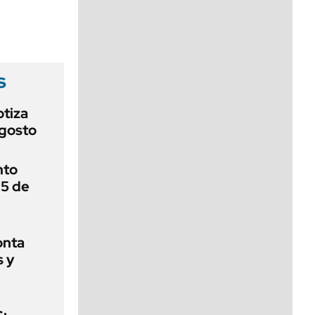
viernes de 10 a 18
s
otiza
agosto
nto
 5 de
onta
s y