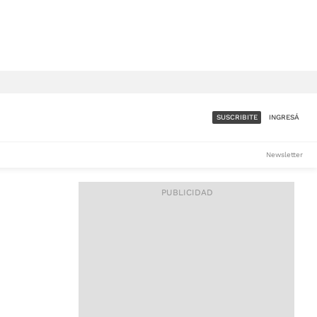
SUSCRIBITE
INGRESÁ
SUMATE A LA COMUNIDAD
Newsletter
DE ÁMBITO
LES
ACCESO FULL - $1.800/MES
ES
CORPORATIVO - CONSULTAR
Si tenés dudas comunicate
con nosotros a
IOS
suscripciones@ambito.com.ar
Llamanos al (54) 11 4556-
9147/48 o
al (54) 11 4449-3256 de lunes a