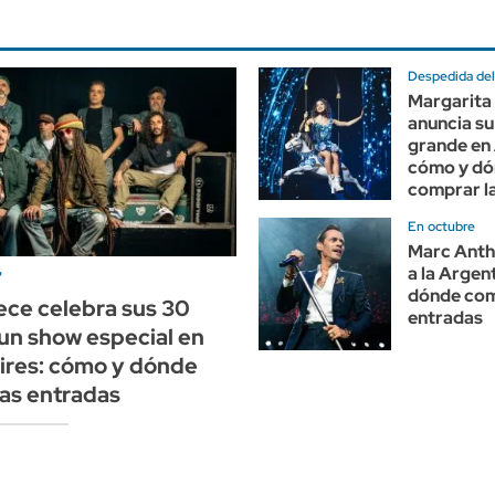
Despedida del
Margarita
anuncia s
grande en 
cómo y d
comprar l
En octubre
Marc Anth
a la Argen
"
dónde com
ece celebra sus 30
entradas
un show especial en
ires: cómo y dónde
as entradas