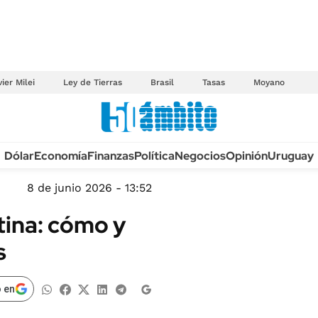
ier Milei
Ley de Tierras
Brasil
Tasas
Moyano
Anuario autos 2026
Dólar
Economía
Finanzas
Política
Negocios
Opinión
Uruguay
TECNOLOGÍA
NOVEDADES FISCA
MÉXICO
8 de junio 2026 - 13:52
EDICTOS JUDICIAL
OPINIÓN
tina: cómo y
MULTAS
MUNDO
s
LICITACIONES
INFORMACIÓN GENERAL
CUADROS TARIFAR
ESPECTÁCULOS
 en
RECALL
DEPORTES