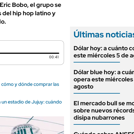
ANUARIO 2025
Eric Bobo, el grupo se
LIFESTYLE
EDICIÓN IMPRESA
del hip hop latino y
AUTOS
do.
Últimas noticia
Dólar hoy: a cuánto c
este miércoles 5 de 
Duración: 41 segundos
00:41
Dólar blue hoy: a cuá
opera este miércoles
n: cómo y dónde comprar las
agosto
 un estadio de Jujuy: cuándo
El mercado bull se m
sobre nuevos récord
disipa nubarrones