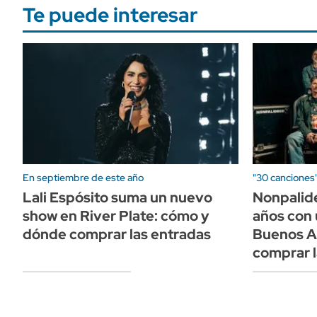
Te puede interesar
En septiembre de este año
"30 canciones
Lali Espósito suma un nuevo
Nonpalid
show en River Plate: cómo y
años con 
dónde comprar las entradas
Buenos A
comprar l