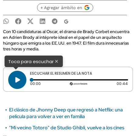
+ Agregar ámbito en
Con 10 candidaturas al Oscar, el drama de Brady Corbet encuentra
en Adrien Brody al intéprete ideal en el papel de un arquitecto
húngaro que emigra a los EE.UU. en 1947. El film dura innecesarias
tres horas y media.
×
Toca para escuchar
ESCUCHAR EL RESUMEN DE LA NOTA
Tiempo transcurrido: 0 segundos
Dura
00:00
00:44
El clásico de Jhonny Deep que regresó a Netflix: una
película para volver a ver en familia
"Mi vecino Totoro" de Studio Ghibli, vuelve a los cines