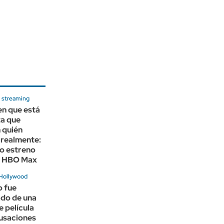
 streaming
en que está
ta que
 quién
 realmente:
o estreno
 a HBO Max
 Hollywood
o fue
ado de una
 película
cusaciones