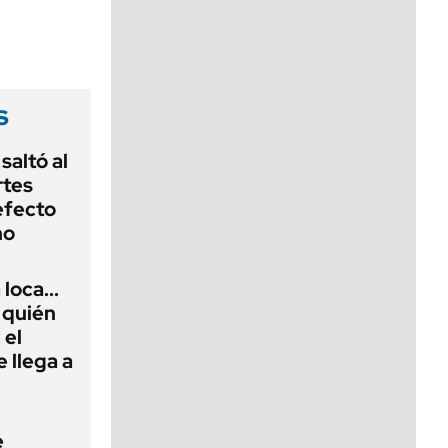
viernes de 10 a 18
s
saltó al
rtes
efecto
no
loca...
 quién
 el
 llega a
e