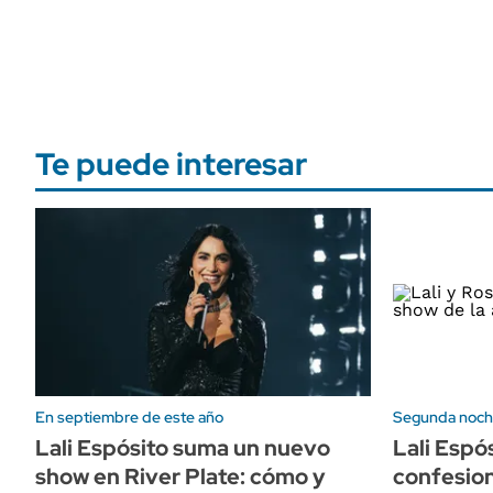
Te puede interesar
En septiembre de este año
Segunda noch
Lali Espósito suma un nuevo
Lali Espó
show en River Plate: cómo y
confesion