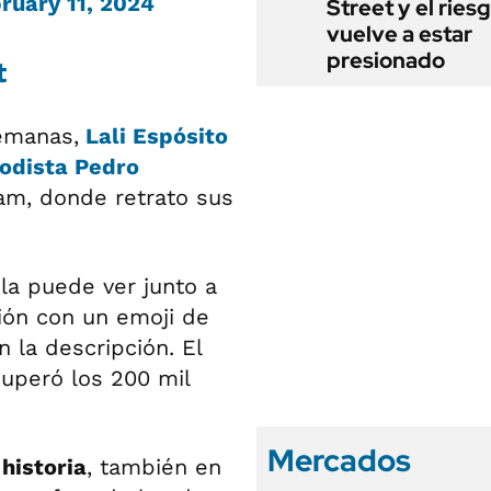
ruary 11, 2024
Street y el ries
vuelve a estar
presionado
t
emanas,
Lali Espósito
iodista Pedro
ram, donde retrato sus
la puede ver junto a
ión con un emoji de
n la descripción. El
superó los 200 mil
Mercados
historia
, también en