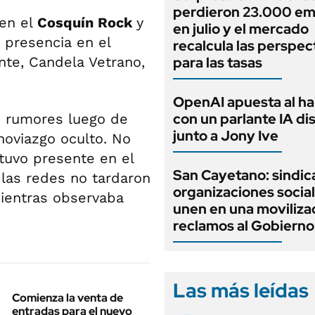
perdieron 23.000 em
 en el
Cosquín Rock
y
en julio y el mercado
 presencia en el
recalcula las perspec
nte, Candela Vetrano,
para las tasas
OpenAI apuesta al h
con un parlante IA d
 rumores luego de
junto a Jony Ive
oviazgo oculto. No
stuvo presente en el
San Cayetano: sindic
 las redes no tardaron
organizaciones social
ientras observaba
unen en una moviliza
reclamos al Gobierno
Las más leídas
Comienza la venta de
entradas para el nuevo