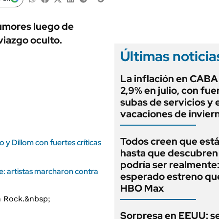
ANUARIO 2025
LIFESTYLE
EDICIÓN IMPRESA
AUTOS
umores luego de
iazgo oculto.
Últimas noticia
La inflación en CABA 
2,9% en julio, con fue
subas de servicios y 
vacaciones de invier
Todos creen que está 
y Dillom con fuertes críticas
hasta que descubren
podría ser realmente:
e: artistas marcharon contra
esperado estreno que
HBO Max
Sorpresa en EEUU: s