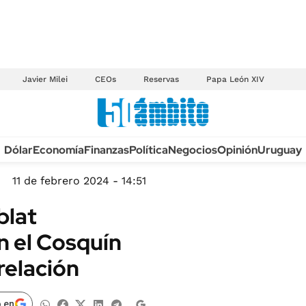
Javier Milei
CEOs
Reservas
Papa León XIV
Anuario autos 2026
Dólar
Economía
Finanzas
Política
Negocios
Opinión
Uruguay
TECNOLOGÍA
NOVEDADES FISCA
MÉXICO
11 de febrero 2024 - 14:51
EDICTOS JUDICIAL
OPINIÓN
blat
MULTAS
MUNDO
n el Cosquín
LICITACIONES
INFORMACIÓN GENERAL
relación
CUADROS TARIFAR
ESPECTÁCULOS
RECALL
DEPORTES
 en