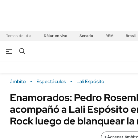
Temas del día
Dólar en vivo
Senado
REM
Brasil
NEGOCIOS
ÚLTIMAS NOTICIAS
Especiales Ámbito
ECONOMÍA
ámbito
Espectáculos
Lali Espósito
Real Estate
Banco de Datos
Enamorados: Pedro Rosem
Sustentabilidad
Campo
acompañó a Lali Espósito e
Seguros
FINANZAS
ENERGY REPORT
Rock luego de blanquear la 
Dólar
POLÍTICA
Mercados
+
Agregar ámbito
Nacional