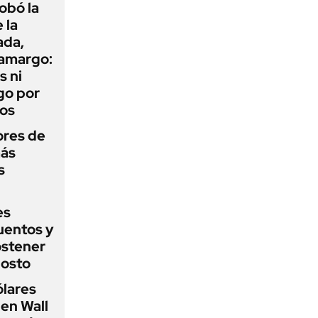
obó la
 la
ada,
 amargo:
s ni
go por
dos
ores de
más
s
es
uentos y
ostener
gosto
ólares
 en Wall