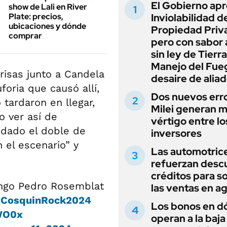
El Gobierno apr
show de Lali en River
Plate: precios,
Inviolabilidad de
ubicaciones y dónde
Propiedad Priv
comprar
pero con sabor
sin ley de Tierra
Manejo del Fue
 risas junto a Candela
desaire de alia
foria que causó allí,
Dos nuevos err
 tardaron en llegar,
Milei generan 
 ver así de
vértigo entre lo
edado el doble de
inversores
 el escenario” y
Las automotric
refuerzan desc
créditos para s
mingo Pedro Rosemblat
las ventas en a
CosquinRock2024
Los bonos en d
FWO0x
operan a la baja