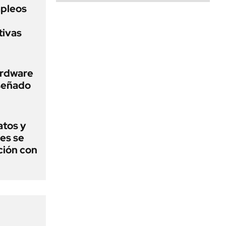
pleos
tivas
ardware
iseñado
atos y
es se
ción con