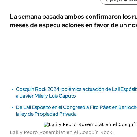
ÁMBITO DEBATE
Municipios
MEDIAKIT AMBITO DEBATE
La semana pasada ambos confirmaron los r
URUGUAY
meses de especulaciones en favor de un nov
Cosquín Rock 2024: polémica actuación de Lali Espósito 
a Javier Milei y Luis Caputo
De Lali Espósito en el Congreso a Fito Páez en Bariloch
la ley de Propiedad Privada
Lali y Pedro Rosemblat en el Cosquín Rock.