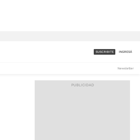
SUSCRIBITE
INGRESÁ
SUMATE A LA COMUNIDAD
Newsletter
DE ÁMBITO
LES
ACCESO FULL - $1.800/MES
ES
CORPORATIVO - CONSULTAR
Si tenés dudas comunicate
con nosotros a
IOS
suscripciones@ambito.com.ar
Llamanos al (54) 11 4556-
9147/48 o
al (54) 11 4449-3256 de lunes a