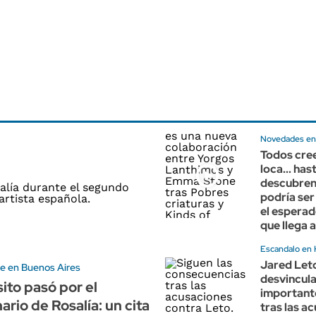
Novedades en
Todos cre
loca... has
descubren
podría ser
el esperad
que llega
Escandalo en
Jared Let
e en Buenos Aires
desvincul
sito pasó por el
importante
ario de Rosalía: un cita
tras las a