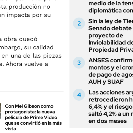
medio de la ten
ta producción no
diplomática con
ién impacta por su
Sin la ley de Tie
Senado debate 
proyecto de
a obra quedó
Inviolabilidad de
mbargo, su calidad
Propiedad Priv
n en una de las piezas
ANSES confirmó
. Ahora vuelve a
montos y el cr
de pago de ago
AUH y SUAF
Las acciones ar
retrocedieron h
6,4% y el riesgo
Con Mel Gibson como
protagonista: la nueva
saltó 4,2% a un
película de Prime Video
en dos meses
que se convirtió en la más
vista