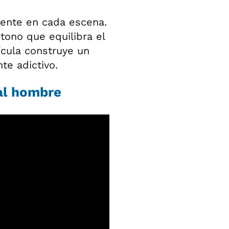
siente en cada escena.
tono que equilibra el
ícula construye un
te adictivo.
 al hombre