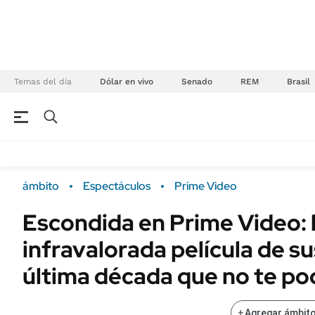
Temas del día
Dólar en vivo
Senado
REM
Brasil
NEGOCIOS
ÚLTIMAS NOTICIAS
Especiales Ámbito
ECONOMÍA
ámbito
Espectáculos
Prime Video
Real Estate
Banco de Datos
Escondida en Prime Video: 
Sustentabilidad
Campo
infravalorada película de s
Seguros
FINANZAS
ENERGY REPORT
última década que no te po
Dólar
POLÍTICA
Mercados
+
Agregar ámbito
Nacional