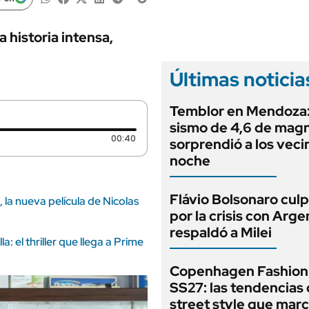
ANUARIO 2025
LIFESTYLE
EDICIÓN IMPRESA
AUTOS
 historia intensa,
Últimas noticia
Temblor en Mendoza:
sismo de 4,6 de mag
Duración: 40 segundos
00:40
sorprendió a los veci
noche
Flávio Bolsonaro culp
la nueva película de Nicolas
por la crisis con Arge
respaldó a Milei
 el thriller que llega a Prime
Copenhagen Fashion
SS27: las tendencias
street style que marc