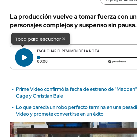
ÁMBITO DEBATE
Municipios
MEDIAKIT AMBITO DEBATE
La producción vuelve a tomar fuerza con una
URUGUAY
personajes complejos y suspenso sin pausa.
×
Toca para escuchar
ESCUCHAR EL RESUMEN DE LA NOTA
Tiempo transcurrido: 0 segundos
00:00
Prime Video confirmó la fecha de estreno de "Madden", 
Cage y Christian Bale
Lo que parecía un robo perfecto termina en una pesadilla:
Video y promete convertirse en un éxito