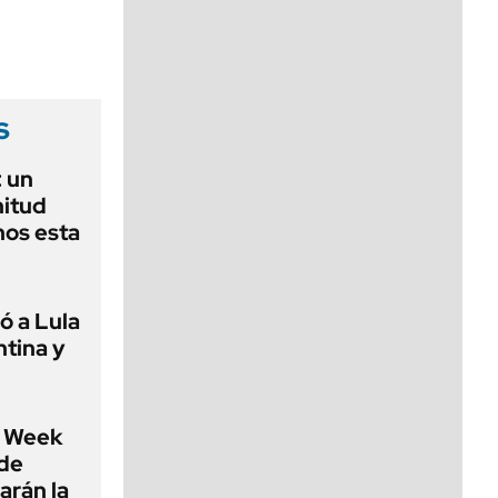
viernes de 10 a 18
s
 un
nitud
nos esta
ó a Lula
ntina y
 Week
 de
arán la