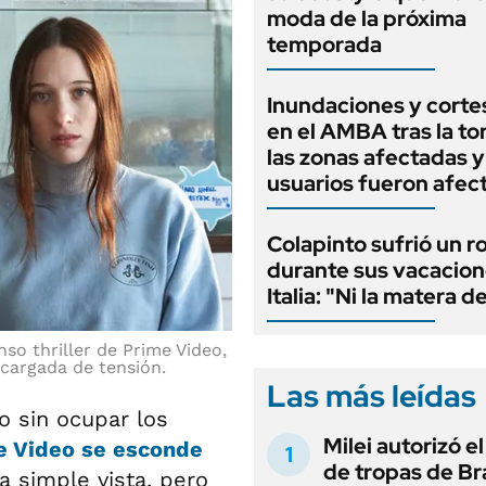
moda de la próxima
temporada
Inundaciones y cortes
en el AMBA tras la t
las zonas afectadas 
usuarios fueron afec
Colapinto sufrió un r
durante sus vacacion
Italia: "Ni la matera d
so thriller de Prime Video,
cargada de tensión.
Las más leídas
to sin ocupar los
Milei autorizó e
e Video se esconde
de tropas de Bra
a simple vista, pero