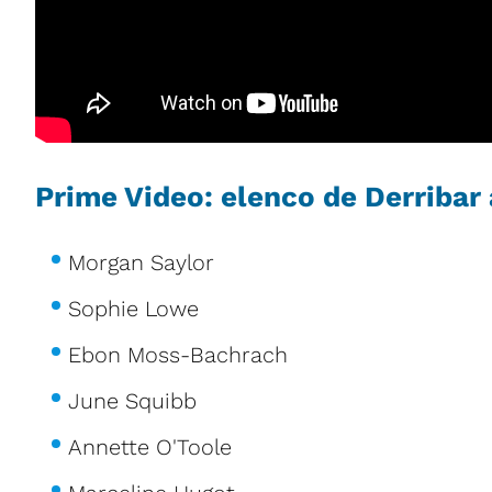
Prime Video: elenco de Derribar
Morgan Saylor
Sophie Lowe
Ebon Moss-Bachrach
June Squibb
Annette O'Toole