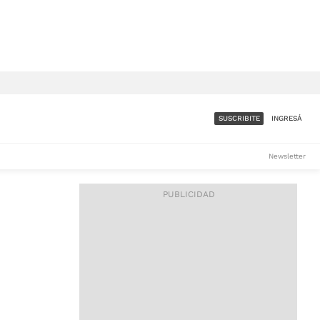
SUSCRIBITE
INGRESÁ
SUMATE A LA COMUNIDAD
Newsletter
DE ÁMBITO
LES
ACCESO FULL - $1.800/MES
ES
CORPORATIVO - CONSULTAR
Si tenés dudas comunicate
con nosotros a
IOS
suscripciones@ambito.com.ar
Llamanos al (54) 11 4556-
9147/48 o
al (54) 11 4449-3256 de lunes a