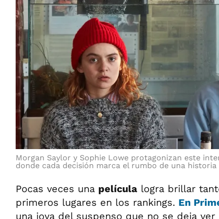
Morgan Saylor y Sophie Lowe protagonizan este inten
donde cada decisión marca el rumbo de una historia 
Pocas veces una
película
logra brillar tan
primeros lugares en los rankings.
En Prim
una joya del suspenso que no se deja ver 