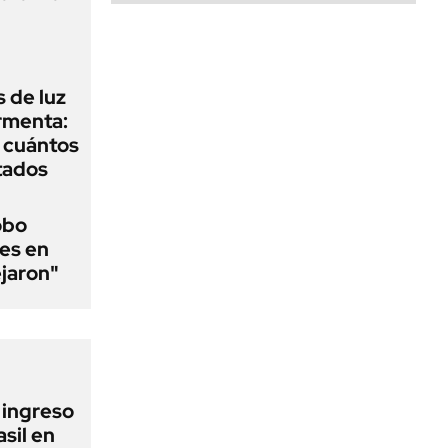
 de luz
ormenta:
y cuántos
tados
obo
es en
ejaron"
l ingreso
sil en