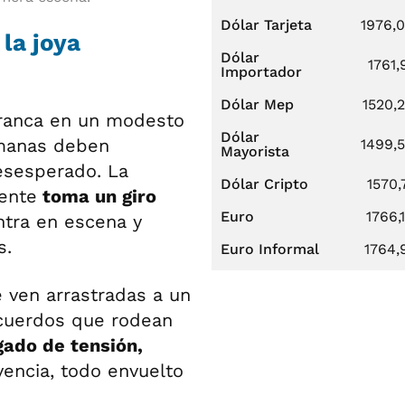
Dólar Tarjeta
1976,
 la joya
Dólar
1761,
Importador
Dólar Mep
1520,
ranca en un modesto
Dólar
manas deben
1499,
Mayorista
esesperado. La
Dólar Cripto
1570,
mente
toma un giro
Euro
1766,
tra en escena y
s.
Euro Informal
1764,
e ven arrastradas a un
cuerdos que rodean
gado de tensión,
vencia, todo envuelto