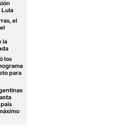
sión
 Lula
rras, el
el
 la
ada
 los
onograma
sto para
gentinas
asta
 país
 máximo