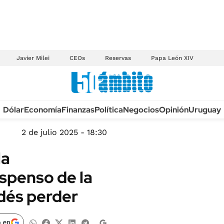
Javier Milei
CEOs
Reservas
Papa León XIV
Anuario autos 2026
Dólar
Economía
Finanzas
Política
Negocios
Opinión
Uruguay
TECNOLOGÍA
NOVEDADES FISCA
MÉXICO
2 de julio 2025 - 18:30
EDICTOS JUDICIAL
OPINIÓN
la
MULTAS
MUNDO
uspenso de la
LICITACIONES
INFORMACIÓN GENERAL
dés perder
CUADROS TARIFAR
ESPECTÁCULOS
RECALL
DEPORTES
 en