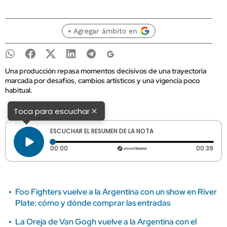
+ Agregar ámbito en
Una producción repasa momentos decisivos de una trayectoria
marcada por desafíos, cambios artísticos y una vigencia poco
habitual.
×
Toca para escuchar
ESCUCHAR EL RESUMEN DE LA NOTA
Tiempo transcurrido: 0 segundos
Dura
00:00
00:39
Foo Fighters vuelve a la Argentina con un show en River
Plate: cómo y dónde comprar las entradas
La Oreja de Van Gogh vuelve a la Argentina con el