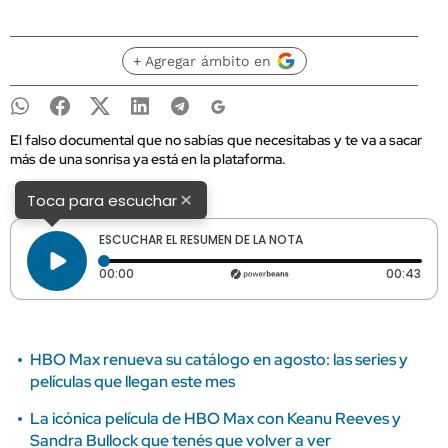
+ Agregar ámbito en
El falso documental que no sabías que necesitabas y te va a sacar
más de una sonrisa ya está en la plataforma.
×
Toca para escuchar
ESCUCHAR EL RESUMEN DE LA NOTA
Tiempo transcurrido: 0 segundos
Dura
00:00
00:43
HBO Max renueva su catálogo en agosto: las series y
películas que llegan este mes
La icónica película de HBO Max con Keanu Reeves y
Sandra Bullock que tenés que volver a ver