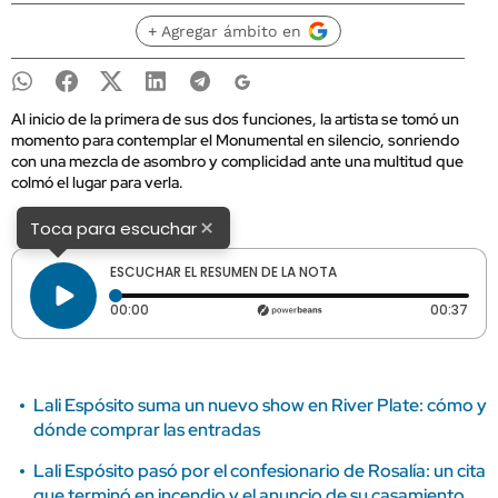
+ Agregar ámbito en
Al inicio de la primera de sus dos funciones, la artista se tomó un
momento para contemplar el Monumental en silencio, sonriendo
con una mezcla de asombro y complicidad ante una multitud que
colmó el lugar para verla.
×
Toca para escuchar
ESCUCHAR EL RESUMEN DE LA NOTA
Tiempo transcurrido: 0 segundos
Dura
00:00
00:37
Lali Espósito suma un nuevo show en River Plate: cómo y
dónde comprar las entradas
Lali Espósito pasó por el confesionario de Rosalía: un cita
que terminó en incendio y el anuncio de su casamiento