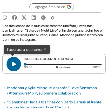
+ Agregar ámbito en
Los dos íconos de la música se tomaron una foto juntos tras
bambalinas en "Saturday Night Live" el fin de semana. John fue el
invitado musical junto a Brandi Carlile. Madonna publicó la foto con
John en su Instagram.
×
Toca para escuchar
ESCUCHAR EL RESUMEN DE LA NOTA
Tiempo transcurrido: 0 segundos
Dura
00:00
00:35
Madonna y Kylie Minogue lanzarán "Love Sensation
(Afterhours Mix)", su primera colaboración
"Canelones" llega a los cines con Darío Barassi al frente
de una historia inspirada en Casciari