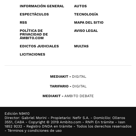
INFORMACIÓN GENERAL
AUTOS
ESPECTÁCULOS
TECNOLOGÍA
RSS
MAPA DEL SITIO
POLÍTICA DE
AVISO LEGAL
PRIVACIDAD DE
ÁMBITO.COM
EDICTOS JUDICIALES
MULTAS
LICITACIONES
MEDIAKIT
DIGITAL
TARIFARIO
DIGITAL
MEDIAKIT
AMBITO DEBATE
Edición N9410
Director: Gabriel Morini - Propietario: Nefir S.A. - Domicilio: Olleros
3551, CABA - Copyright © 2019 Ambito.com - RNPI En trámite - Issn
1852 9232 - Registro DNDA en trámite - Todos los derechos reservados
- Términos y condiciones de uso