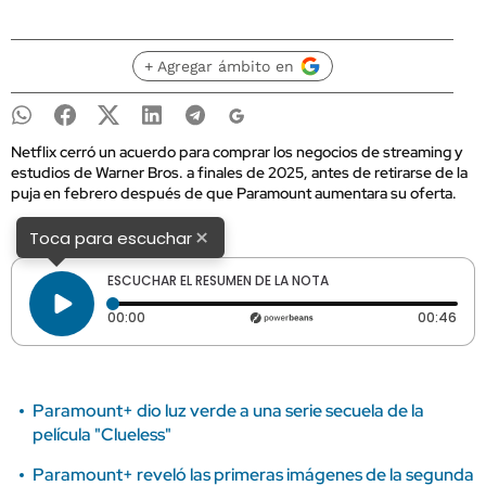
+ Agregar ámbito en
Netflix cerró un acuerdo para comprar los negocios de streaming y
estudios de Warner Bros. a finales de 2025, antes de retirarse de la
puja en febrero después de que Paramount aumentara su oferta.
×
Toca para escuchar
ESCUCHAR EL RESUMEN DE LA NOTA
Tiempo transcurrido: 0 segundos
Dura
00:00
00:46
Paramount+ dio luz verde a una serie secuela de la
película "Clueless"
Paramount+ reveló las primeras imágenes de la segunda