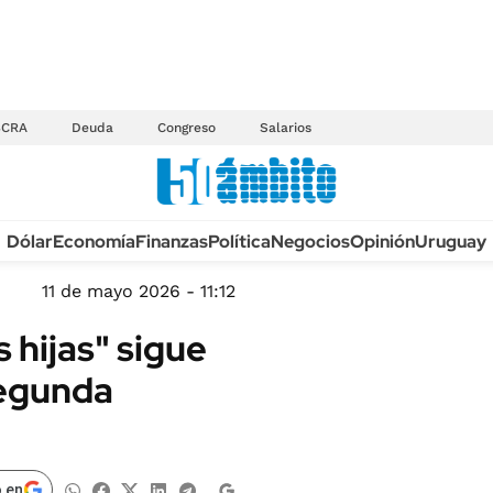
BCRA
Deuda
Congreso
Salarios
Anuario autos 2026
Dólar
Economía
Finanzas
Política
Negocios
Opinión
Uruguay
TECNOLOGÍA
NOVEDADES FISCA
MÉXICO
11 de mayo 2026 - 11:12
EDICTOS JUDICIAL
OPINIÓN
s hijas" sigue
MULTAS
MUNDO
segunda
LICITACIONES
INFORMACIÓN GENERAL
CUADROS TARIFAR
ESPECTÁCULOS
RECALL
DEPORTES
 en