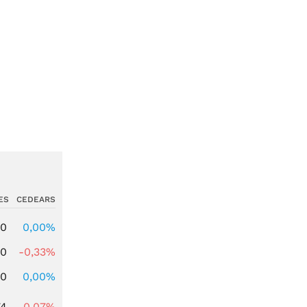
ES
CEDEARS
00
0,00%
00
-0,33%
00
0,00%
74
-0,07%