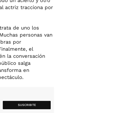
odo un acierto y otro
l actriz tracciona por
trata de uno los
. Muchas personas van
obras por
Finalmente, el
n la conversación
público salga
ransforma en
pectáculo.
SUSCRIBITE