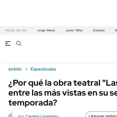
Temas del día
Jorge Messi
Javier Milei
Empleo
NEGOCIOS
ÚLTIMAS NOTICIAS
Especiales Ámbito
ECONOMÍA
ámbito
Espectáculos
Real Estate
Banco de Datos
¿Por qué la obra teatral "La
Sustentabilidad
Campo
entre las más vistas en su 
Seguros
FINANZAS
ENERGY REPORT
temporada?
Dólar
POLÍTICA
Mercados
Carolina Liponetzky
Por
+
Agregar ámbito
Nacional