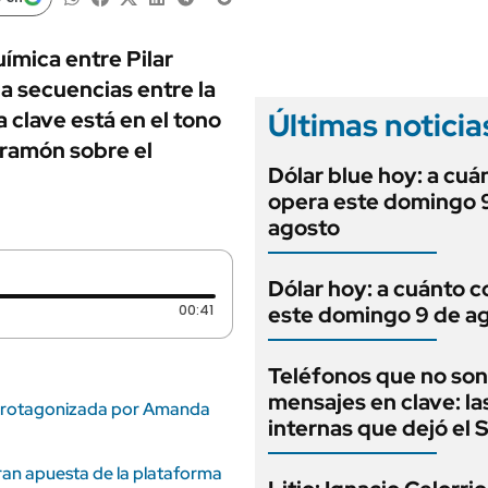
ANUARIO 2025
LIFESTYLE
EDICIÓN IMPRESA
AUTOS
ímica entre Pilar
a secuencias entre la
Últimas noticia
La clave está en el tono
dramón sobre el
Dólar blue hoy: a cuá
opera este domingo 
agosto
Dólar hoy: a cuánto c
Duración: 41 segundos
00:41
este domingo 9 de a
Teléfonos que no son
mensajes en clave: la
la protagonizada por Amanda
internas que dejó el
gran apuesta de la plataforma