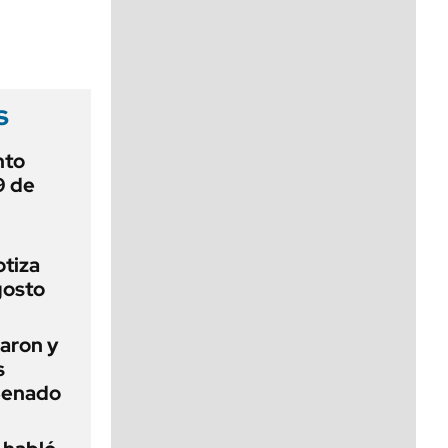
viernes de 10 a 18
s
nto
9 de
otiza
gosto
aron y
s
 Senado