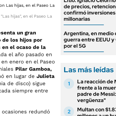
Litio: Ignacio Celorri
de precios, retencion
confirmó inversiones
"Las hijas", en el Paseo La
millonarias
esenta un gran
Argentina, en medio 
guerra entre EEUU y
de los hijos por
por el 5G
 en el ocaso de la
ada el año pasado en
 en enero en el Paseo
Las más leídas
niales
Pilar Gamboa,
mó en lugar de
Julieta
La reacción de 
ia de disco) sigue
frente a la muer
icada siempre entre
padre de Messi:
vergüenza"
Multan con $1.8
n ocasiones redundó
millones a un b