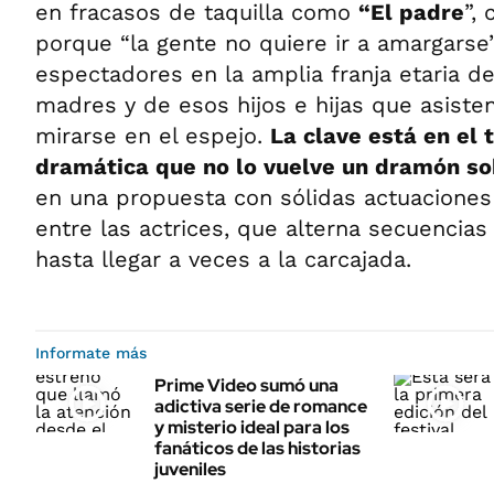
en fracasos de taquilla como
“El padre
”,
porque “la gente no quiere ir a amargarse”
espectadores en la amplia franja etaria d
madres y de esos hijos e hijas que asisten
mirarse en el espejo.
La clave está en el
dramática que no lo vuelve un dramón so
en una propuesta con sólidas actuaciones
entre las actrices, que alterna secuencias 
hasta llegar a veces a la carcajada.
Informate más
Prime Video sumó una
adictiva serie de romance
y misterio ideal para los
fanáticos de las historias
juveniles