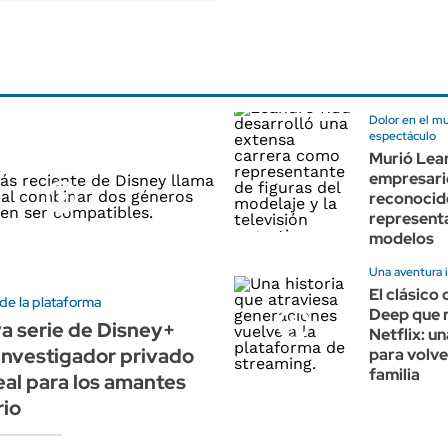
Dolor en el m
espectáculo
Murió Lea
empresari
reconocid
represent
modelos
Una aventura i
El clásico
de la plataforma
Deep que 
va serie de Disney+
Netflix: un
investigador privado
para volve
familia
eal para los amantes
rio