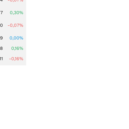
77
0,30%
50
-0,07%
89
0,00%
88
0,16%
11
-0,16%