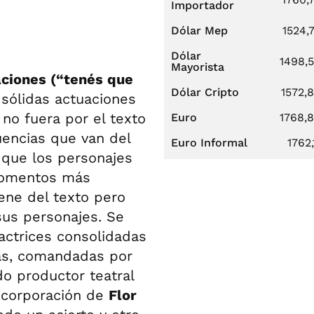
Importador
Dólar Mep
1524,
Dólar
1498,
Mayorista
ciones (“tenés que
Dólar Cripto
1572,
 sólidas actuaciones
 no fuera por el texto
Euro
1768,
uencias que van del
Euro Informal
1762,
s que los personajes
 momentos más
ene del texto pero
sus personajes. Se
 actrices consolidadas
ras, comandadas por
o productor teatral
 incorporación de
Flor