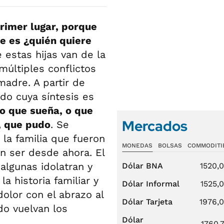
primer lugar, porque
e es ¿quién quiere
estas hijas van de la
múltiples conflictos
madre. A partir de
do cuya síntesis es
o que sueña, o que
Mercados
a, que pudo
. Se
a familia que fueron
MONEDAS
BOLSAS
COMMODITI
án ser desde ahora. El
algunas idolatran y
Dólar BNA
1520,
a historia familiar y
Dólar Informal
1525,
lor con el abrazo al
Dólar Tarjeta
1976,
do vuelvan los
Dólar
1760,