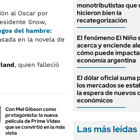
monotributistas que 
hicieron bien la
ón al Oscar por
recategorización
residente Snow,
egos del hambre:
El fenómeno El Niño 
basada en la novela de
acerca y enciende ale
cómo puede impactar
economía argentina
rland
, quien falleció
El dólar oficial suma 
los mercados se estab
la espera de nuevos 
económicos
Con Mel Gibson como
protagonista: la nueva
película de Prime Video
Las más leídas
que se convirtió en la más
vista