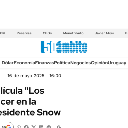
XIV
Reservas
CEOs
Monotributo
Javier Milei
B
Anuario autos 2026
Dólar
Economía
Finanzas
Política
Negocios
Opinión
Uruguay
TECNOLOGÍA
NOVEDADES FISCA
MÉXICO
16 de mayo 2025 - 16:00
EDICTOS JUDICIAL
OPINIÓN
lícula "Los
MULTAS
MUNDO
er en la
LICITACIONES
INFORMACIÓN GENERAL
residente Snow
CUADROS TARIFAR
ESPECTÁCULOS
RECALL
DEPORTES
 en