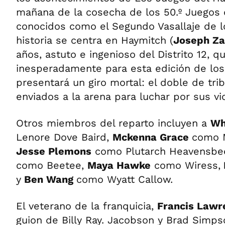
mañana de la cosecha de los 50.º Juegos
conocidos como el Segundo Vasallaje de lo
historia se centra en Haymitch (
Joseph Z
años, astuto e ingenioso del Distrito 12, q
inesperadamente para esta edición de los
presentará un giro mortal: el doble de tri
enviados a la arena para luchar por sus vi
Otros miembros del reparto incluyen a
Wh
Lenore Dove Baird,
Mckenna Grace
como M
Jesse Plemons
como Plutarch Heavensbe
como Beetee,
Maya Hawke
como Wiress,
y
Ben Wang
como Wyatt Callow.
El veterano de la franquicia,
Francis Lawr
guion de Billy Ray. Jacobson y Brad Simps