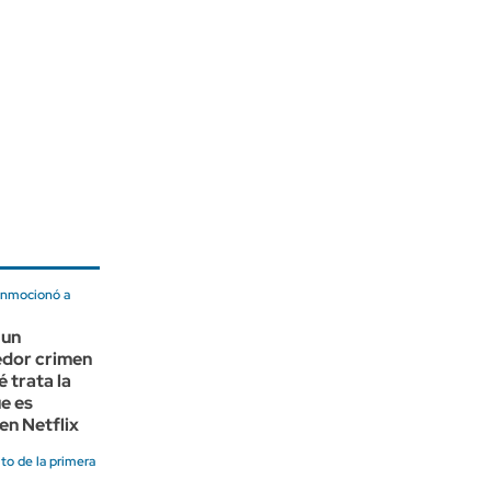
onmocionó a
 un
dor crimen
é trata la
ue es
en Netflix
ito de la primera