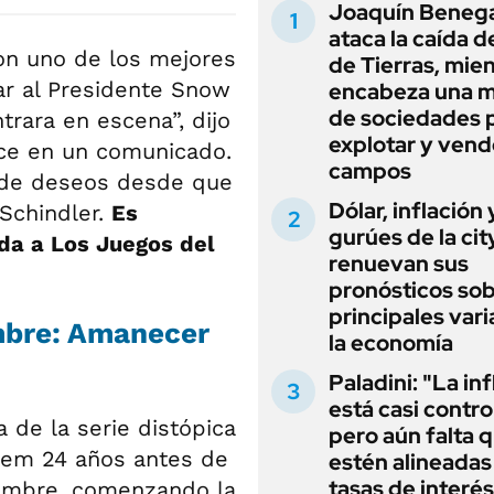
Joaquín Beneg
ataca la caída de
on uno de los mejores
de Tierras, mie
ar al Presidente Snow
encabeza una 
de sociedades 
rara en escena”, dijo
explotar y vend
rce en un comunicado.
campos
a de deseos desde que
Dólar, inflación 
Schindler.
Es
gurúes de la cit
da a Los Juegos del
renuevan sus
pronósticos sob
principales vari
mbre: Amanecer
la economía
Paladini: "La in
está casi contro
a de la serie distópica
pero aún falta 
nem 24 años antes de
estén alineadas 
tasas de interés
Hambre, comenzando la