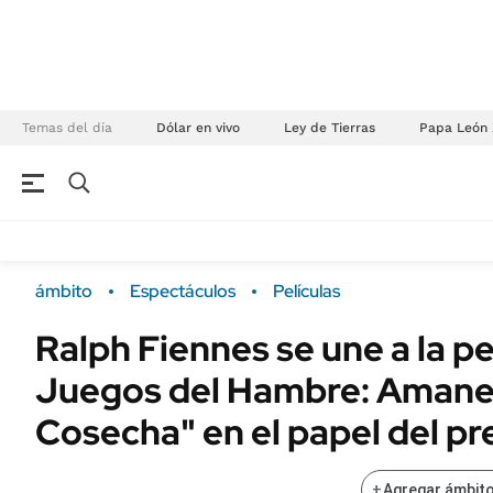
Temas del día
Dólar en vivo
Ley de Tierras
Papa León 
NEGOCIOS
ÚLTIMAS NOTICIAS
Especiales Ámbito
ECONOMÍA
ámbito
Espectáculos
Películas
Real Estate
Banco de Datos
Ralph Fiennes se une a la pe
Sustentabilidad
Campo
Juegos del Hambre: Amanec
Seguros
FINANZAS
ENERGY REPORT
Cosecha" en el papel del p
Dólar
POLÍTICA
Mercados
+
Agregar ámbito
Nacional