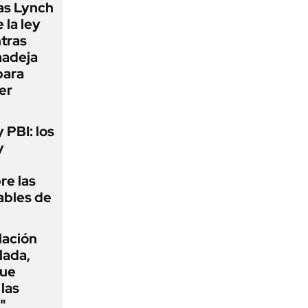
as Lynch
 la ley
ntras
madeja
para
er
y PBI: los
y
re las
ables de
flación
lada,
que
las
"