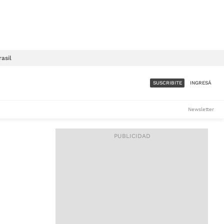
rasil
SUSCRIBITE
INGRESÁ
SUMATE A LA COMUNIDAD
Newsletter
DE ÁMBITO
LES
ACCESO FULL - $1.800/MES
ES
CORPORATIVO - CONSULTAR
Si tenés dudas comunicate
con nosotros a
IOS
suscripciones@ambito.com.ar
Llamanos al (54) 11 4556-
9147/48 o
al (54) 11 4449-3256 de lunes a