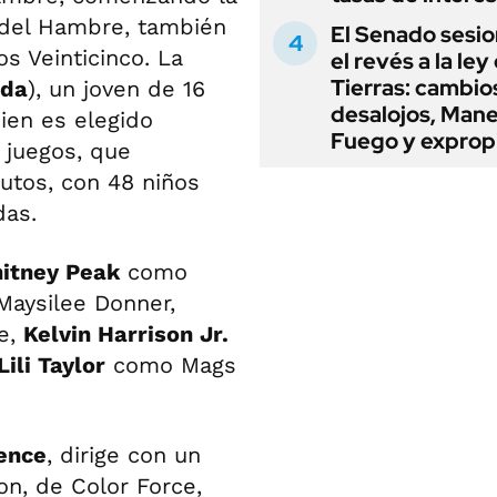
 del Hambre, también
El Senado sesio
s Veinticinco. La
el revés a la ley
Tierras: cambio
ada
), un joven de 16
desalojos, Mane
uien es elegido
Fuego y exprop
 juegos, que
butos, con 48 niños
das.
itney Peak
como
aysilee Donner,
e,
Kelvin Harrison Jr.
Lili Taylor
como Mags
ence
, dirige con un
on, de Color Force,