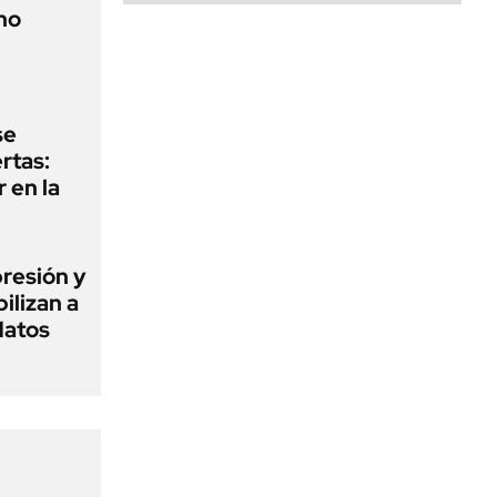
no
se
rtas:
 en la
presión y
ilizan a
datos