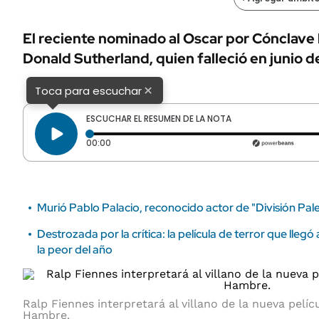
ÁMBITO DEBATE
Municipios
MEDIAKIT AMBITO DEBATE
El reciente nominado al Oscar por Cónclave 
URUGUAY
Donald Sutherland, quien falleció en junio de
×
Toca para escuchar
ESCUCHAR EL RESUMEN DE LA NOTA
Tiempo transcurrido: 0 segundos
00:00
Murió Pablo Palacio, reconocido actor de "División P
Destrozada por la crítica: la película de terror que lleg
la peor del año
Ralp Fiennes interpretará al villano de la nueva pelí
Hambre.