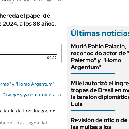
ANUARIO 2025
LIFESTYLE
EDICIÓN IMPRESA
AUTOS
hereda el papel de
 2024, a los 88 años.
Últimas noticia
Murió Pablo Palacio,
reconocido actor de 
Duración: 37 segundos
00:37
Palermo" y "Homo
Argentum"
Milei autorizó el ingr
alermo" y "Homo Argentum"
tropas de Brasil en m
ó a Disney+ y ya es considerada
la tensión diplomátic
Lula
Revisión de oficio d
cula de Los Juegos del
las multas a los