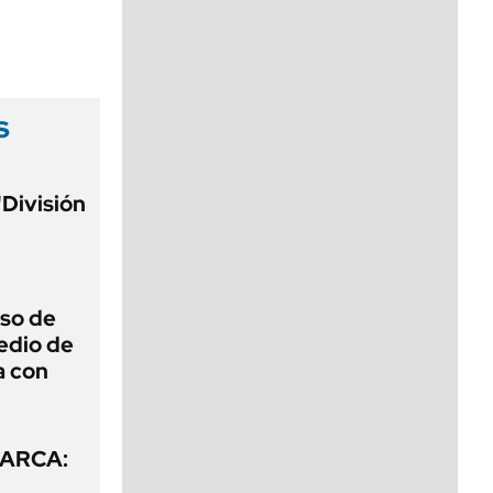
viernes de 10 a 18
s
"División
eso de
edio de
a con
e ARCA: