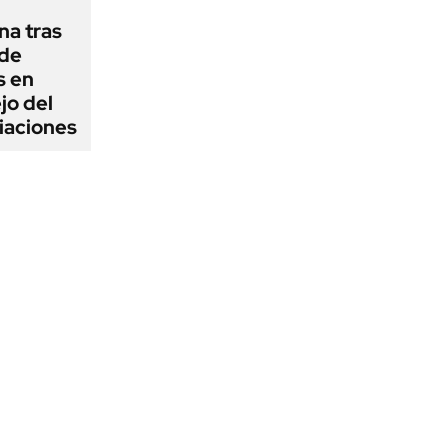
na tras
 de
s en
jo del
iaciones