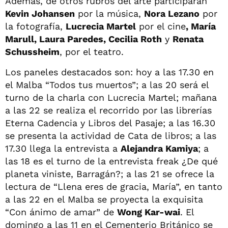
Además, de otros rubros del arte participarán
Kevin Johansen
por la música,
Nora Lezano
por
la fotografía,
Lucrecia Martel
por el cine
, María
Marull, Laura Paredes, Cecilia Roth
y
Renata
Schussheim
, por el teatro.
Los paneles destacados son: hoy a las 17.30 en
el Malba “Todos tus muertos”; a las 20 será el
turno de la charla con Lucrecia Martel; mañana
a las 22 se realiza el recorrido por las librerías
Eterna Cadencia y Libros del Pasaje; a las 16.30
se presenta la actividad de Cata de libros; a las
17.30 llega la entrevista a
Alejandra Kamiya
; a
las 18 es el turno de la entrevista freak ¿De qué
planeta viniste, Barragán?; a las 21 se ofrece la
lectura de “Llena eres de gracia, María”, en tanto
a las 22 en el Malba se proyecta la exquisita
“Con ánimo de amar” de
Wong Kar-wai
. El
domingo a las 11 en el Cementerio Británico se