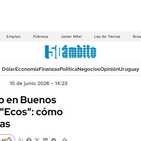
Empleo
Pobreza
Javier Milei
Ley de Tierras
Bras
Anuario autos 2026
Dólar
Economía
Finanzas
Política
Negocios
Opinión
Uruguay
TECNOLOGÍA
NOVEDADES FISCA
MÉXICO
10 de junio 2026 - 14:23
EDICTOS JUDICIAL
OPINIÓN
so en Buenos
MULTAS
MUNDO
 "Ecos": cómo
LICITACIONES
INFORMACIÓN GENERAL
das
CUADROS TARIFAR
ESPECTÁCULOS
RECALL
DEPORTES
 en