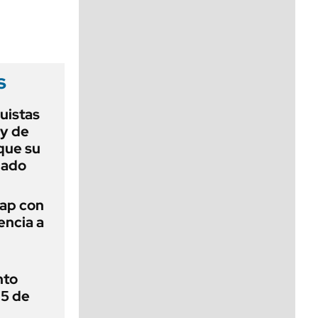
viernes de 10 a 18
s
uistas
ey de
que su
nado
wap con
encia a
nto
 5 de