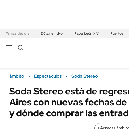
Temas del día
Dólar en vivo
Papa León XIV
Puertos
NEGOCIOS
ÚLTIMAS NOTICIAS
Especiales Ámbito
ECONOMÍA
ámbito
Espectáculos
Soda Stereo
Real Estate
Banco de Datos
Soda Stereo está de regre
Sustentabilidad
Campo
Aires con nuevas fechas de
Seguros
FINANZAS
ENERGY REPORT
y dónde comprar las entra
Dólar
POLÍTICA
Mercados
+
Agregar ámbito
Nacional