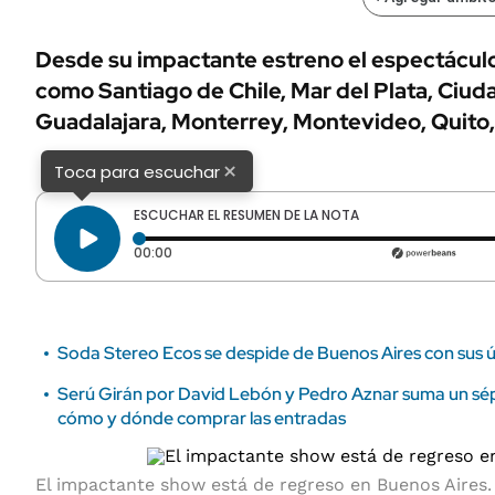
ÁMBITO DEBATE
Municipios
MEDIAKIT AMBITO DEBATE
Desde su impactante estreno el espectácul
URUGUAY
como Santiago de Chile, Mar del Plata, Ciud
Guadalajara, Monterrey, Montevideo, Quito,
×
Toca para escuchar
ESCUCHAR EL RESUMEN DE LA NOTA
Tiempo transcurrido: 0 segundos
00:00
Soda Stereo Ecos se despide de Buenos Aires con sus ú
Serú Girán por David Lebón y Pedro Aznar suma un sé
cómo y dónde comprar las entradas
El impactante show está de regreso en Buenos Aires.