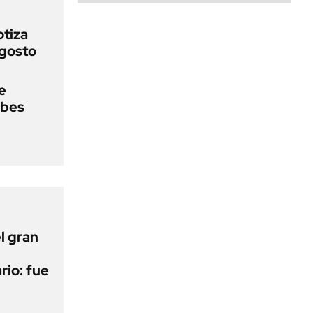
otiza
agosto
e
ebes
l gran
rio: fue