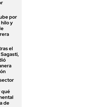
or
 sube por
 hilo y
de
rera
tras el
Sagasti,
dió
anera
ión
sector
r qué
mental
a de