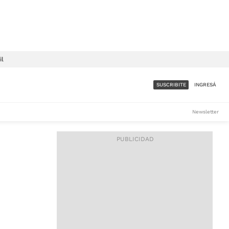
il
SUSCRIBITE
INGRESÁ
SUMATE A LA COMUNIDAD
Newsletter
DE ÁMBITO
LES
ACCESO FULL - $1.800/MES
ES
CORPORATIVO - CONSULTAR
Si tenés dudas comunicate
con nosotros a
IOS
suscripciones@ambito.com.ar
Llamanos al (54) 11 4556-
9147/48 o
al (54) 11 4449-3256 de lunes a