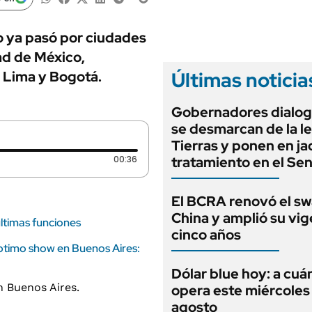
ANUARIO 2025
LIFESTYLE
EDICIÓN IMPRESA
AUTOS
o ya pasó por ciudades
ad de México,
Últimas noticia
 Lima y Bogotá.
Gobernadores dialog
se desmarcan de la l
Tierras y ponen en ja
Duración: 36 segundos
00:36
tratamiento en el Se
El BCRA renovó el s
China y amplió su vig
ltimas funciones
cinco años
ptimo show en Buenos Aires:
Dólar blue hoy: a cuá
opera este miércoles
agosto