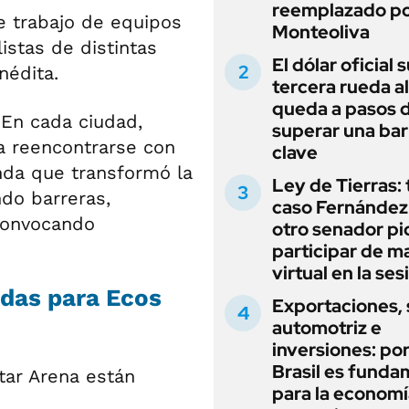
reemplazado p
e trabajo de equipos
Monteoliva
istas de distintas
El dólar oficial
nédita.
tercera rueda al
queda a pasos 
 En cada ciudad,
superar una bar
a reencontrarse con
clave
nda que transformó la
Ley de Tierras: 
ndo barreras,
caso Fernández 
 convocando
otro senador pi
participar de m
virtual en la ses
das para Ecos
Exportaciones, 
automotriz e
inversiones: po
Brasil es funda
tar Arena están
para la economí