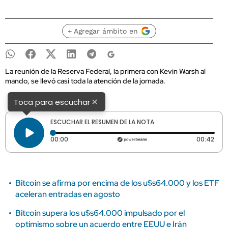
+ Agregar ámbito en
La reunión de la Reserva Federal, la primera con Kevin Warsh al
mando, se llevó casi toda la atención de la jornada.
×
Toca para escuchar
ESCUCHAR EL RESUMEN DE LA NOTA
Tiempo transcurrido: 0 segundos
Dura
00:00
00:42
Bitcoin se afirma por encima de los u$s64.000 y los ETF
aceleran entradas en agosto
Bitcoin supera los u$s64.000 impulsado por el
optimismo sobre un acuerdo entre EEUU e Irán