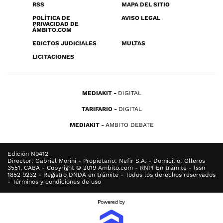
RSS
MAPA DEL SITIO
POLÍTICA DE
AVISO LEGAL
PRIVACIDAD DE
ÁMBITO.COM
EDICTOS JUDICIALES
MULTAS
LICITACIONES
MEDIAKIT
DIGITAL
TARIFARIO
DIGITAL
MEDIAKIT
AMBITO DEBATE
Edición N9412
Director: Gabriel Morini - Propietario: Nefir S.A. - Domicilio: Olleros
3551, CABA - Copyright © 2019 Ambito.com - RNPI En trámite - Issn
1852 9232 - Registro DNDA en trámite - Todos los derechos reservados
- Términos y condiciones de uso