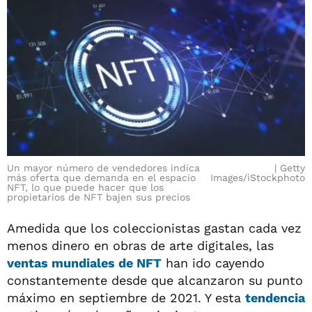
Un mayor número de vendedores indica
Getty
más oferta que demanda en el espacio
Images/iStockphoto
NFT, lo que puede hacer que los
propietarios de NFT bajen sus precios
Amedida que los coleccionistas gastan cada vez
menos dinero en obras de arte digitales, las
ventas mundiales de NFT
han ido cayendo
constantemente desde que alcanzaron su punto
máximo en septiembre de 2021. Y esta
tendencia