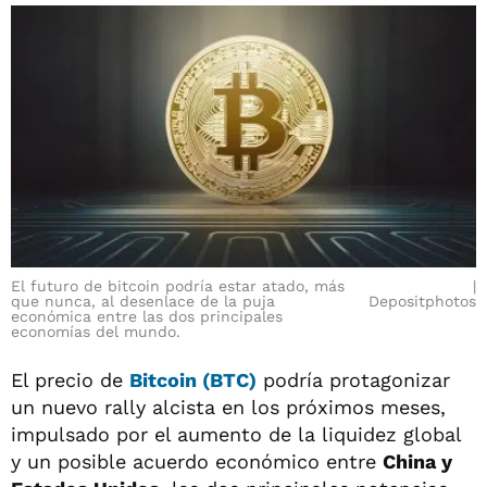
El futuro de bitcoin podría estar atado, más
que nunca, al desenlace de la puja
Depositphotos
económica entre las dos principales
economías del mundo.
El precio de
Bitcoin (BTC)
podría protagonizar
un nuevo rally alcista en los próximos meses,
impulsado por el aumento de la liquidez global
y un posible acuerdo económico entre
China y