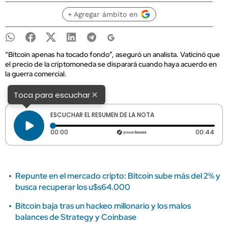
+ Agregar ámbito en
“Bitcoin apenas ha tocado fondo”, aseguró un analista. Vaticinó que
el precio de la criptomoneda se disparará cuando haya acuerdo en
la guerra comercial.
×
Toca para escuchar
ESCUCHAR EL RESUMEN DE LA NOTA
Tiempo transcurrido: 0 segundos
Dura
00:00
00:44
Repunte en el mercado cripto: Bitcoin sube más del 2% y
busca recuperar los u$s64.000
Bitcoin baja tras un hackeo millonario y los malos
balances de Strategy y Coinbase