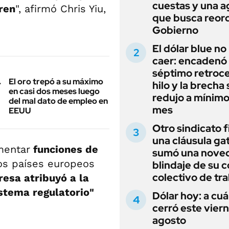
cuestas y una 
ren
", afirmó Chris Yiu,
que busca reord
Gobierno
El dólar blue no
caer: encadenó
séptimo retroce
El oro trepó a su máximo
hilo y la brecha 
en casi dos meses luego
redujo a mínimo
del mal dato de empleo en
mes
EEUU
Otro sindicato 
una cláusula gat
mentar
funciones de
sumó una noved
os países europeos
blindaje de su 
colectivo de tr
resa atribuyó a la
stema regulatorio"
Dólar hoy: a cu
cerró este vier
agosto