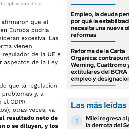
la aplicación de la
Empleo, la deuda pen
por qué la estabilizac
a
afirmaron que el
necesita una nueva o
)
en Europa podría
reformas
sideran excesiva. Las
orma vienen
Reforma de la Carta
e regulador de la UE e
Orgánica: contrapunt
r aspectos de la Ley
Werning, Cuattromo 
extitulares del BCRA 
empleo y designacio
de que la regulación
s problemas y, a
o el GDPR
Las más leídas
s); otras veces, va
el resultado neto de
Milei regresa al
la derrota del 
n o se diluyen, y los