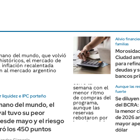
Alivio financie
familias
Morosidad 
Ciudad amp
para refin
deudas y 
bancos pr
Aunque las re
fuerte
 liquidez e IPC porteño
Se diluyen
mano del mundo, el
del BCRA: 
la menor c
al tuvo su peor
de 2026 a
esde mayo y el riesgo
mayor apet
ró los 450 puntos
dólar
jandro Giancola