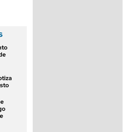
viernes de 10 a 18
s
nto
de
otiza
sto
de
go
ue