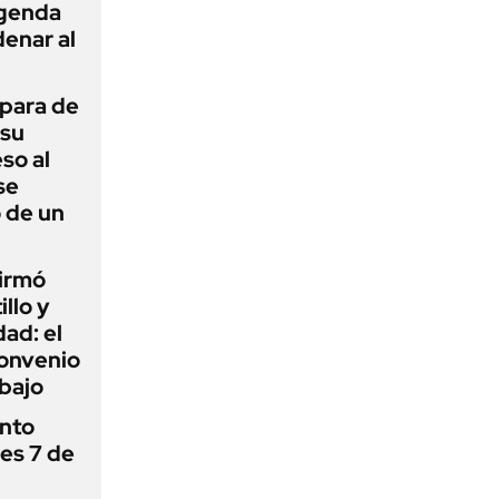
agenda
enar al
 para de
 su
so al
se
 de un
firmó
illo y
ad: el
convenio
abajo
ánto
nes 7 de