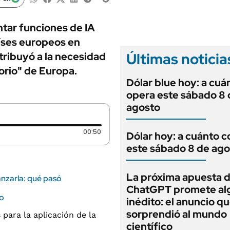
ANUARIO 2025
LIFESTYLE
EDICIÓN IMPRESA
AUTOS
tar funciones de IA
íses europeos en
Últimas noticia
tribuyó a la necesidad
orio" de Europa.
Dólar blue hoy: a cuá
opera este sábado 8 
agosto
Duración: 50 segundos
00:50
Dólar hoy: a cuánto c
este sábado 8 de ago
La próxima apuesta 
anzarla: qué pasó
ChatGPT promete al
to
inédito: el anuncio q
sorprendió al mundo
científico