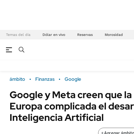
Temas del día
Dólar en vivo
Reservas
Morosidad
NEGOCIOS
ÚLTIMAS NOTICIAS
Especiales Ámbito
ECONOMÍA
ámbito
Finanzas
Google
Real Estate
Banco de Datos
Google y Meta creen que la
Sustentabilidad
Campo
Europa complicada el desarr
Seguros
FINANZAS
ENERGY REPORT
Inteligencia Artificial
Dólar
POLÍTICA
Mercados
+
Agregar ámbito
Nacional