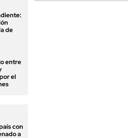
diente:
ión
la de
o entre
y
por el
nes
 país con
Senado a