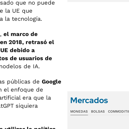
asado que no puede
de la UE que
a la tecnología.
R,
el marco de
en 2018, retrasó el
 UE debido a
tos de usuarios de
modelos de IA.
cas públicas de
Google
n el enfoque de
rtificial era que la
Mercados
tGPT siquiera
MONEDAS
BOLSAS
COMMODITI