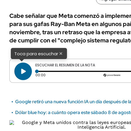
ÁMBITO DEBATE
Municipios
MEDIAKIT AMBITO DEBATE
Cabe señalar que Meta comenzó a implemen
URUGUAY
para sus gafas Ray-Ban Meta en algunos pa
noviembre, tras un retraso que la empresa a
de cumplir con el "complejo sistema regulat
×
Toca para escuchar
ESCUCHAR EL RESUMEN DE LA NOTA
Tiempo transcurrido: 0 segundos
00:00
Google retiró una nueva función IA un día después de l
Dólar blue hoy: a cuánto opera este sábado 8 de agos