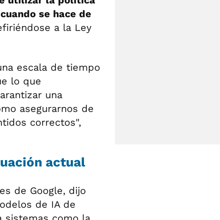
utilizar la política
 cuando se hace de
refiriéndose a la Ley
 una escala de tiempo
ue lo que
arantizar una
como asegurarnos de
tidos correctos",
tuación actual
es de Google, dijo
modelos de IA de
 a sistemas como la