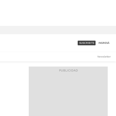
SUSCRIBITE
INGRESÁ
SUMATE A LA COMUNIDAD
Newsletter
DE ÁMBITO
LES
ACCESO FULL - $1.800/MES
ES
CORPORATIVO - CONSULTAR
Si tenés dudas comunicate
con nosotros a
IOS
suscripciones@ambito.com.ar
Llamanos al (54) 11 4556-
9147/48 o
al (54) 11 4449-3256 de lunes a