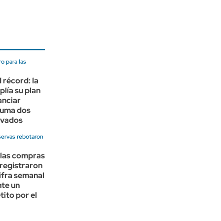
ro para las
récord: la
lía su plan
anciar
suma dos
ivados
servas rebotaron
 las compras
registraron
ifra semanal
nte un
ito por el