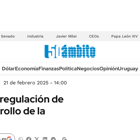
Senado
Industria
Javier Milei
CEOs
Papa León XIV
Anuario autos 2026
Dólar
Economía
Finanzas
Política
Negocios
Opinión
Uruguay
TECNOLOGÍA
NOVEDADES FISCA
MÉXICO
21 de febrero 2025 - 14:00
EDICTOS JUDICIAL
OPINIÓN
 regulación de
MULTAS
MUNDO
ollo de la
LICITACIONES
INFORMACIÓN GENERAL
CUADROS TARIFAR
ESPECTÁCULOS
RECALL
DEPORTES
 en