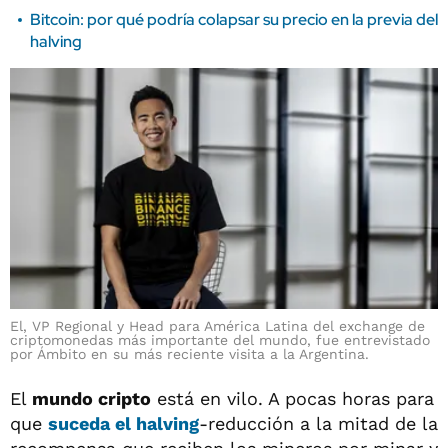
Bitcoin: por qué podría colapsar su precio en la previa del
halving
El, VP Regional y Head para América Latina del exchange de
criptomonedas más importante del mundo, fue entrevistado
por Ámbito en su más reciente visita a la Argentina.
El
mundo cripto
está en vilo. A pocas horas para
que
suceda el halving
-reducción a la mitad de la