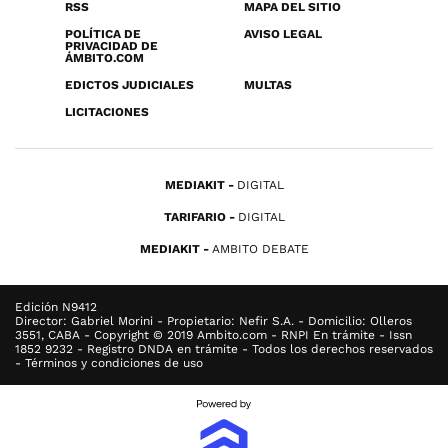
RSS
MAPA DEL SITIO
POLÍTICA DE
AVISO LEGAL
PRIVACIDAD DE
ÁMBITO.COM
EDICTOS JUDICIALES
MULTAS
LICITACIONES
MEDIAKIT
DIGITAL
TARIFARIO
DIGITAL
MEDIAKIT
AMBITO DEBATE
Edición N9412
Director: Gabriel Morini - Propietario: Nefir S.A. - Domicilio: Olleros
3551, CABA - Copyright © 2019 Ambito.com - RNPI En trámite - Issn
1852 9232 - Registro DNDA en trámite - Todos los derechos reservados
- Términos y condiciones de uso