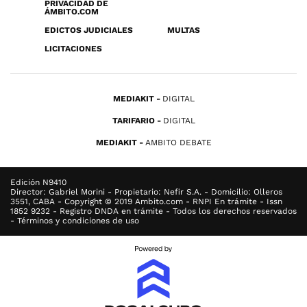
PRIVACIDAD DE
ÁMBITO.COM
EDICTOS JUDICIALES
MULTAS
LICITACIONES
MEDIAKIT
DIGITAL
TARIFARIO
DIGITAL
MEDIAKIT
AMBITO DEBATE
Edición N9410
Director: Gabriel Morini - Propietario: Nefir S.A. - Domicilio: Olleros
3551, CABA - Copyright © 2019 Ambito.com - RNPI En trámite - Issn
1852 9232 - Registro DNDA en trámite - Todos los derechos reservados
- Términos y condiciones de uso