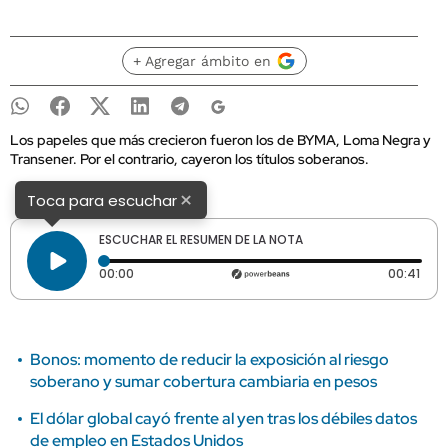
+ Agregar ámbito en
Los papeles que más crecieron fueron los de BYMA, Loma Negra y
Transener. Por el contrario, cayeron los títulos soberanos.
×
Toca para escuchar
ESCUCHAR EL RESUMEN DE LA NOTA
Tiempo transcurrido: 0 segundos
Dura
00:00
00:41
Bonos: momento de reducir la exposición al riesgo
soberano y sumar cobertura cambiaria en pesos
El dólar global cayó frente al yen tras los débiles datos
de empleo en Estados Unidos