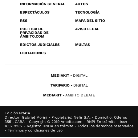
INFORMACIÓN GENERAL
AUTOS
ESPECTÁCULOS
TECNOLOGÍA
RSS
MAPA DEL SITIO
POLÍTICA DE
AVISO LEGAL
PRIVACIDAD DE
ÁMBITO.COM
EDICTOS JUDICIALES
MULTAS
LICITACIONES
MEDIAKIT
DIGITAL
TARIFARIO
DIGITAL
MEDIAKIT
AMBITO DEBATE
Edición N9414
Director: Gabriel Morini - Propietario: Nefir S.A. - Domicilio: Olleros
3551, CABA - Copyright © 2019 Ambito.com - RNPI En trámite - Issn
1852 9232 - Registro DNDA en trámite - Todos los derechos reservados
- Términos y condiciones de uso