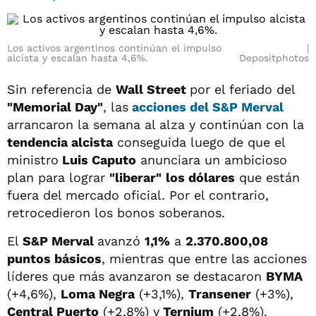
Los activos argentinos continúan el impulso
alcista y escalan hasta 4,6%.
Depositphotos
Sin referencia de
Wall Street
por el feriado del
"Memorial Day"
, las
acciones del S&P Merval
arrancaron la semana al alza y continúan con la
tendencia alcista
conseguida luego de que el
ministro
Luis Caputo
anunciara un ambicioso
plan para lograr
"liberar"
los dólares
que están
fuera del mercado oficial. Por el contrario,
retrocedieron los bonos soberanos.
El
S&P Merval
avanzó
1,1%
a
2.370.800,08
puntos básicos
, mientras que entre las acciones
líderes que más avanzaron se destacaron
BYMA
(+4,6%),
Loma Negra
(+3,1%),
Transener
(+3%),
Central Puerto
(+2,8%) y
Ternium
(+2,8%).