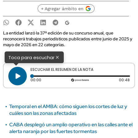
+ Agregar ámbito en
La entidad lanzó la 37ª edición de su concurso anual, que
reconocerá trabajos periodísticos publicados entre junio de 2025 y
mayo de 2026 en 22 categorías.
×
Toca para escuchar
ESCUCHAR EL RESUMEN DE LA NOTA
Tiempo transcurrido: 0 segundos
Dura
00:00
00:48
Temporal en el AMBA: cómo siguen los cortes de luz y
cuáles son las zonas afectadas
CABA desplegó un amplio operativo en las calles ante el
alerta naranja por las fuertes tormentas