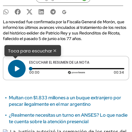
La novedad fue confirmada por la Fiscalía General de Morón, que
informó los últimos avances vinculados al tratamiento de los restos
del histórico exlíder de Patricio Rey y sus Redonditos de Ricota,
fallecido el pasado 5 de junio a los 77 años.
×
Toca para escuchar
ESCUCHAR EL RESUMEN DE LA NOTA
Tiempo transcurrido: 0 segundos
Dura
00:00
00:34
Multan con $1.833 millones a un buque extranjero por
pescar ilegalmente en el mar argentino
¿Realmente necesitas un turno en ANSES? Lo que nadie
te cuenta sobre la atención presencial