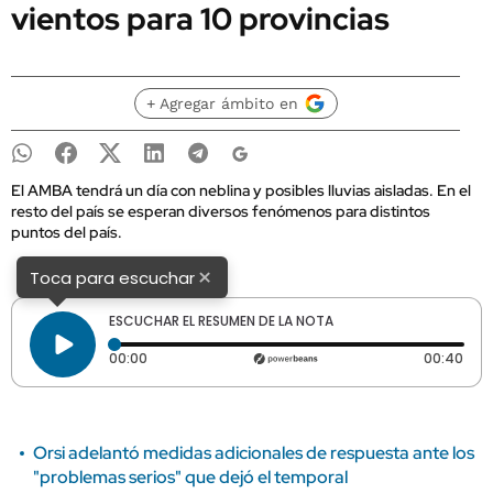
vientos para 10 provincias
+ Agregar ámbito en
El AMBA tendrá un día con neblina y posibles lluvias aisladas. En el
resto del país se esperan diversos fenómenos para distintos
puntos del país.
×
Toca para escuchar
ESCUCHAR EL RESUMEN DE LA NOTA
Tiempo transcurrido: 0 segundos
Dura
00:00
00:40
Orsi adelantó medidas adicionales de respuesta ante los
"problemas serios" que dejó el temporal