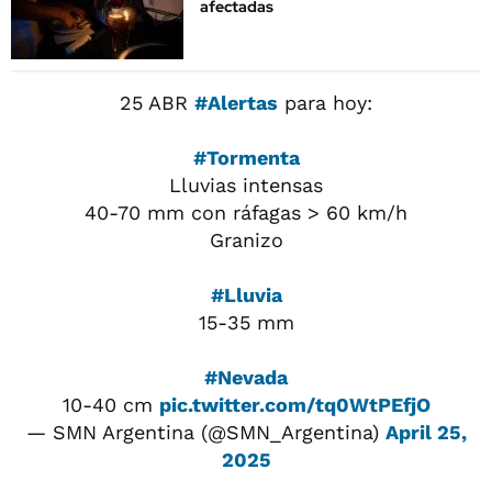
afectadas
25 ABR
#Alertas
para hoy:
#Tormenta
Lluvias intensas
40-70 mm con ráfagas > 60 km/h
Granizo
#Lluvia
15-35 mm
#Nevada
10-40 cm
pic.twitter.com/tq0WtPEfjO
— SMN Argentina (@SMN_Argentina)
April 25,
2025