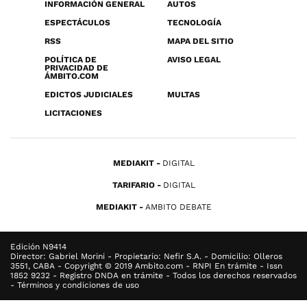
INFORMACIÓN GENERAL
AUTOS
ESPECTÁCULOS
TECNOLOGÍA
RSS
MAPA DEL SITIO
POLÍTICA DE
AVISO LEGAL
PRIVACIDAD DE
ÁMBITO.COM
EDICTOS JUDICIALES
MULTAS
LICITACIONES
MEDIAKIT
DIGITAL
TARIFARIO
DIGITAL
MEDIAKIT
AMBITO DEBATE
Edición N9414
Director: Gabriel Morini - Propietario: Nefir S.A. - Domicilio: Olleros
3551, CABA - Copyright © 2019 Ambito.com - RNPI En trámite - Issn
1852 9232 - Registro DNDA en trámite - Todos los derechos reservados
- Términos y condiciones de uso