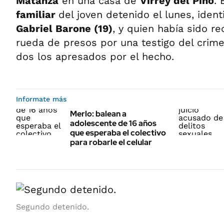
Matanza
en una casa de
Virrey del Pino
. 
familiar
del joven detenido el lunes, iden
Gabriel Barone (19)
, y quien había sido r
rueda de presos por una testigo del crime
dos los apresados por el hecho.
Informate más
Merlo: balean a
adolescente de 16 años
que esperaba el colectivo
para robarle el celular
Segundo detenido.