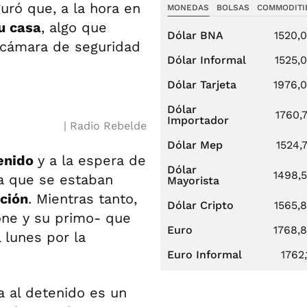
uró que, a la hora en
MONEDAS
BOLSAS
COMMODITI
u casa
, algo que
Dólar BNA
1520,
 cámara de seguridad
Dólar Informal
1525,
Dólar Tarjeta
1976,
Dólar
1760,
Importador
Radio Rebelde
Dólar Mep
1524,
enido
y a la espera de
Dólar
1498,
ba que se estaban
Mayorista
ación
. Mientras tanto,
Dólar Cripto
1565,
ne y su primo- que
Euro
1768,
 lunes por la
Euro Informal
1762,
 al detenido es un