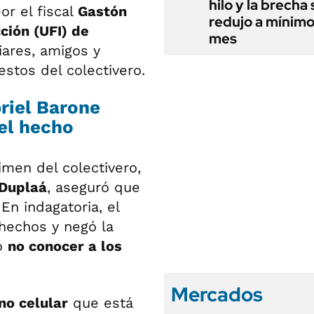
hilo y la brecha 
or el fiscal
Gastón
redujo a mínimo
ción (UFI) de
mes
iares, amigos y
stos del colectivero.
riel Barone
del hecho
rimen del colectivero,
Duplaá
, aseguró que
 En indagatoria, el
 hechos y negó la
jo
no conocer a los
Mercados
no celular
que está