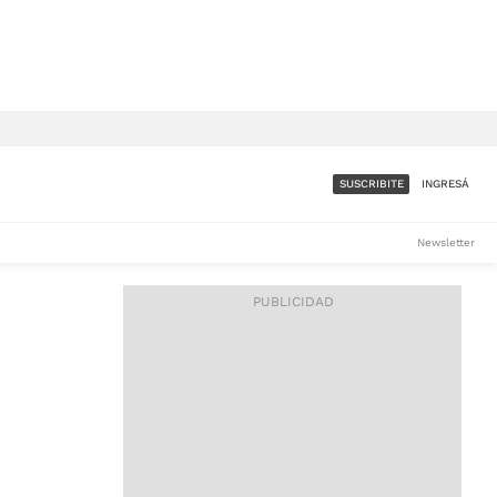
SUSCRIBITE
INGRESÁ
SUMATE A LA COMUNIDAD
Newsletter
DE ÁMBITO
LES
ACCESO FULL - $1.800/MES
ES
CORPORATIVO - CONSULTAR
Si tenés dudas comunicate
con nosotros a
IOS
suscripciones@ambito.com.ar
Llamanos al (54) 11 4556-
9147/48 o
al (54) 11 4449-3256 de lunes a