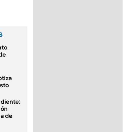
viernes de 10 a 18
s
nto
de
otiza
sto
diente:
ión
la de