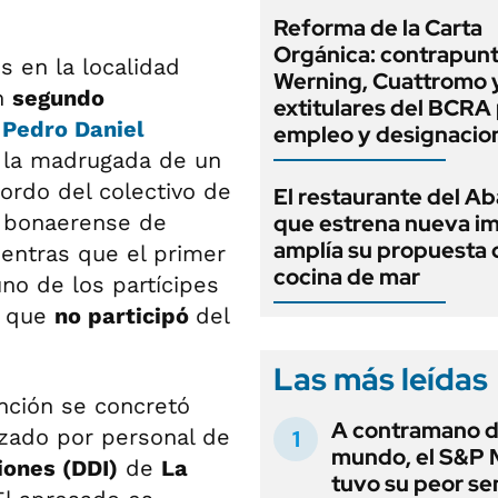
Reforma de la Carta
Orgánica: contrapunt
 en la localidad
Werning, Cuattromo 
n
segundo
extitulares del BCRA 
o
Pedro Daniel
empleo y designacio
r la madrugada de un
ordo del colectivo de
El restaurante del A
d bonaerense de
que estrena nueva i
amplía su propuesta 
ientras que el primer
cocina de mar
no de los partícipes
o que
no participó
del
Las más leídas
nción se concretó
A contramano d
izado por personal de
mundo, el S&P 
iones (DDI)
de
La
tuvo su peor s