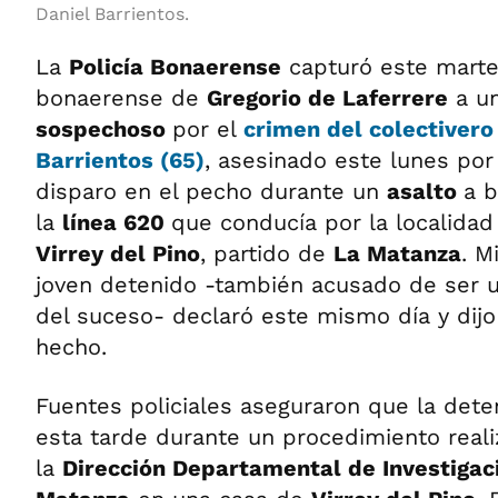
Daniel Barrientos.
La
Policía Bonaerense
capturó este martes
bonaerense de
Gregorio de Laferrere
a u
sospechoso
por el
crimen del colectiver
Barrientos (65)
, asesinado este lunes po
disparo en el pecho durante un
asalto
a b
la
línea 620
que conducía por la localida
Virrey del Pino
, partido de
La Matanza
. M
joven detenido -también acusado de ser u
del suceso- declaró este mismo día y dij
hecho.
Fuentes policiales aseguraron que la dete
esta tarde durante un procedimiento real
la
Dirección Departamental de Investigac