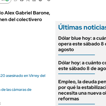
ANUARIO 2025
LIFESTYLE
EDICIÓN IMPRESA
AUTOS
do Alex Gabriel Barone,
men del colectivero
Últimas noticia
Dólar blue hoy: a cuá
opera este sábado 8 
agosto
Dólar hoy: a cuánto c
este sábado 8 de ago
 620 asesinado en Virrey del
Empleo, la deuda pen
por qué la estabilizac
n de las cámaras de
necesita una nueva o
reformas