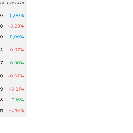
ES
CEDEARS
00
0,00%
00
-0,33%
00
0,00%
74
-0,07%
77
0,30%
50
-0,07%
89
-0,21%
88
0,16%
11
-0,16%