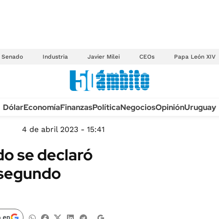
Senado
Industria
Javier Milei
CEOs
Papa León XIV
Anuario autos 2026
Dólar
Economía
Finanzas
Política
Negocios
Opinión
Uruguay
TECNOLOGÍA
NOVEDADES FISCA
MÉXICO
4 de abril 2023 - 15:41
EDICTOS JUDICIAL
OPINIÓN
do se declaró
MULTAS
MUNDO
 segundo
LICITACIONES
INFORMACIÓN GENERAL
CUADROS TARIFAR
ESPECTÁCULOS
RECALL
DEPORTES
 en