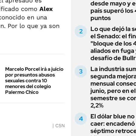
El apresado es
desde mayo y el
tificado como
Alex
país superó los
econocido en una
puntos
n. Por lo que ya son
Lo que dejó la s
el Senado: el fin
"bloque de los 
aliados en fuga 
desafío de Bullr
La industria su
Marcelo Porcel irá a juicio
por presuntos abusos
segunda mejor
sexuales contra 10
mensual consec
menores del colegio
junio, pero en e
Palermo Chico
semestre se con
2,2%
El dólar blue no
caer: encadenó
C5N
séptimo retroce