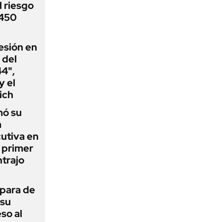
 riesgo
 450
esión en
 del
44",
y el
ich
mó su
a
utiva en
l primer
trajo
 para de
 su
so al