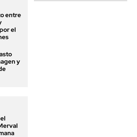
o entre
y
por el
nes
basto
magen y
de
el
Merval
emana