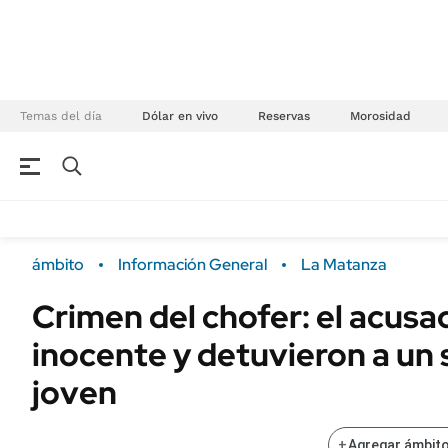
Temas del día
Dólar en vivo
Reservas
Morosidad
NEGOCIOS
ÚLTIMAS NOTICIAS
Especiales Ámbito
ECONOMÍA
ámbito
Información General
La Matanza
Real Estate
Banco de Datos
Crimen del chofer: el acusa
Sustentabilidad
Campo
inocente y detuvieron a un
Seguros
FINANZAS
ENERGY REPORT
joven
Dólar
POLÍTICA
Mercados
+
Agregar ámbito
Nacional