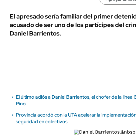
ÁMBITO DEBATE
Municipios
MEDIAKIT AMBITO DEBATE
El apresado sería familiar del primer deteni
URUGUAY
acusado de ser uno de los partícipes del cri
Daniel Barrientos.
El último adiós a Daniel Barrientos, el chofer de la línea
Pino
Provincia acordó con la UTA acelerar la implementació
seguridad en colectivos