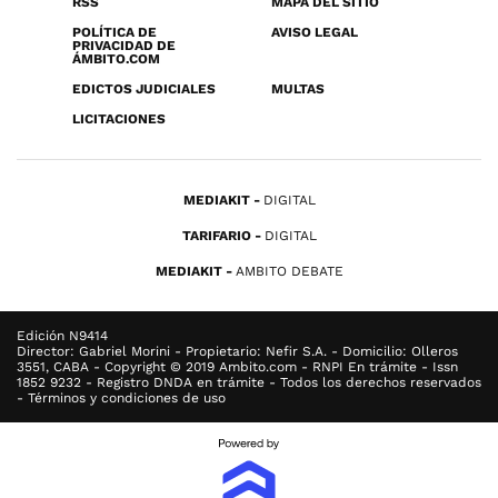
RSS
MAPA DEL SITIO
POLÍTICA DE
AVISO LEGAL
PRIVACIDAD DE
ÁMBITO.COM
EDICTOS JUDICIALES
MULTAS
LICITACIONES
MEDIAKIT
DIGITAL
TARIFARIO
DIGITAL
MEDIAKIT
AMBITO DEBATE
Edición N9414
Director: Gabriel Morini - Propietario: Nefir S.A. - Domicilio: Olleros
3551, CABA - Copyright © 2019 Ambito.com - RNPI En trámite - Issn
1852 9232 - Registro DNDA en trámite - Todos los derechos reservados
- Términos y condiciones de uso