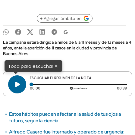
+ Agregar ámbito en
La campaña estará dirigida a niños de 6 a 11 meses y de 13 meses a 4
años, ante la aparición de 11 casos en la ciudad y provincia de
Buenos Aires.
×
Toca para escuchar
ESCUCHAR EL RESUMEN DE LA NOTA
Tiempo transcurrido: 0 segundos
Dura
00:00
00:38
Estos hábitos pueden afectar a la salud de tus ojos a
futuro, según la ciencia
Alfredo Casero fue internado y operado de urgencia: