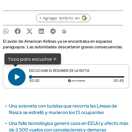
+ Agregar ámbito en
El avión de American Airlines ya se encontraba en espacios
paraguayos. Las autoridades descartaron graves consecuencias.
×
Toca para escuchar
ESCUCHAR EL RESUMEN DE LA NOTA
Tiempo transcurrido: 0 segundos
Dura
00:00
00:40
Una avioneta con turistas que recorría las Líneas de
Nasca se estrelló y murieron los 13 ocupantes
Una falla tecnológica generó caos en EEUU y afectó más
de 2.500 vuelos con cancelaciones y demoras