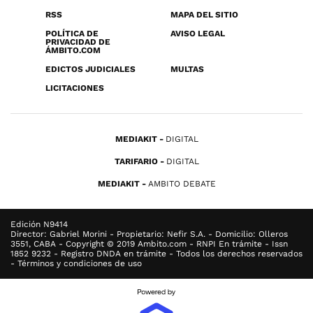
RSS
MAPA DEL SITIO
POLÍTICA DE
AVISO LEGAL
PRIVACIDAD DE
ÁMBITO.COM
EDICTOS JUDICIALES
MULTAS
LICITACIONES
MEDIAKIT
DIGITAL
TARIFARIO
DIGITAL
MEDIAKIT
AMBITO DEBATE
Edición N9414
Director: Gabriel Morini - Propietario: Nefir S.A. - Domicilio: Olleros
3551, CABA - Copyright © 2019 Ambito.com - RNPI En trámite - Issn
1852 9232 - Registro DNDA en trámite - Todos los derechos reservados
- Términos y condiciones de uso