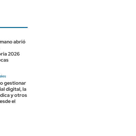
umano abrió
a
ria 2026
ecas
ales
o gestionar
al digital, la
édica y otros
esde el