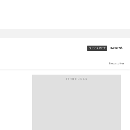
SUSCRIBITE
INGRESÁ
SUMATE A LA COMUNIDAD
Newsletter
DE ÁMBITO
LES
ACCESO FULL - $1.800/MES
ES
CORPORATIVO - CONSULTAR
Si tenés dudas comunicate
con nosotros a
IOS
suscripciones@ambito.com.ar
Llamanos al (54) 11 4556-
9147/48 o
al (54) 11 4449-3256 de lunes a