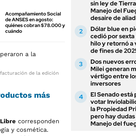
sin ley de Tierra
Manejo del Fue
Acompañamiento Social
desaire de alia
de ANSES en agosto:
quiénes cobran $78.000 y
Dólar blue en p
cuándo
cedió por sexta 
hilo y retornó a
de fines de 202
Dos nuevos err
Milei generan 
facturación de la edición
vértigo entre lo
inversores
productos más
El Senado está 
votar Inviolabil
la Propiedad Pr
pero hay dudas
Libre
corresponden
Manejo del fue
ogía y cosmética.