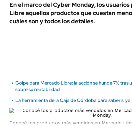
ÁMBITO DEBATE
En el marco del Cyber Monday, los usuarios
Municipios
Libre aquellos productos que cuestan men
MEDIAKIT AMBITO DEBATE
URUGUAY
cuáles son y todos los detalles.
Golpe para Mercado Libre: la acción se hunde 7% tras
sobre su rentabilidad
La herramienta de la Caja de Córdoba para saber si ya p
Conocé los productos más vendidos en
Mercado Lib