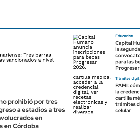
Educación
Capital H
la segund
convocato
para las b
Progresar
Trámites digit
PAMI: cóm
la credenci
cartilla m
no prohibió por tres
trámites d
greso a estadios a tres
celular
nvolucrados en
es en Córdoba