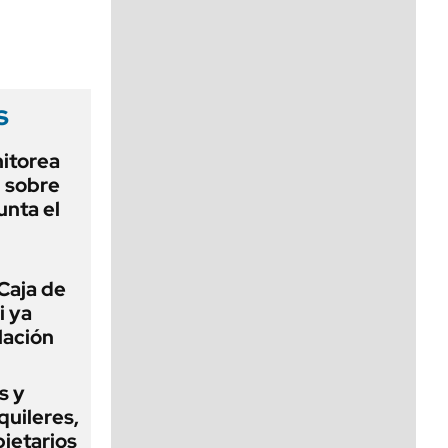
viernes de 10 a 18
s
nitorea
l sobre
unta el
Caja de
i ya
lación
s y
quileres,
pietarios