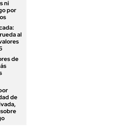
s ni
go por
dos
icada:
rueda al
 valores
5
ores de
más
s
por
idad de
ivada,
 sobre
go