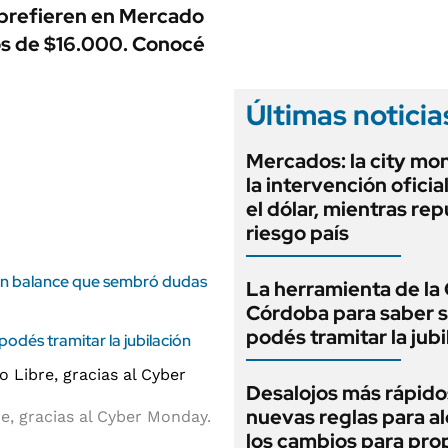
ANUARIO 2025
 prefieren en Mercado
LIFESTYLE
EDICIÓN IMPRESA
os de $16.000. Conocé
AUTOS
Últimas noticia
Mercados: la city mo
la intervención oficia
el dólar, mientras rep
riesgo país
 un balance que sembró dudas
La herramienta de la 
Córdoba para saber s
podés tramitar la jubi
odés tramitar la jubilación
Desalojos más rápido
nuevas reglas para al
re
, gracias al
Cyber Monday
.
los cambios para pro