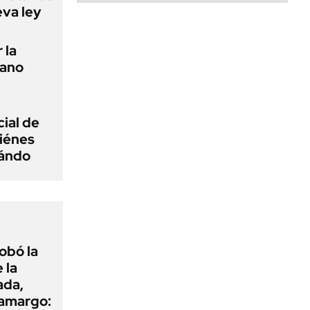
eva ley
 la
tano
ial de
iénes
uándo
obó la
 la
ada,
 amargo: