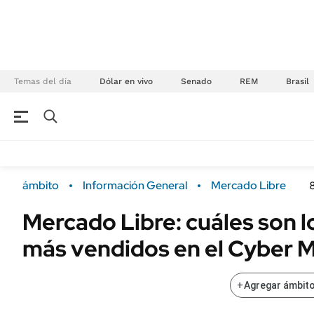
Temas del día
Dólar en vivo
Senado
REM
Brasil
NEGOCIOS
ÚLTIMAS NOTICIAS
Especiales Ámbito
ECONOMÍA
ámbito
Información General
Mercado Libre
Real Estate
Banco de Datos
Mercado Libre: cuáles son 
Sustentabilidad
Campo
más vendidos en el Cyber 
Seguros
FINANZAS
ENERGY REPORT
Dólar
+
Agregar ámbito
POLÍTICA
Mercados
Nacional