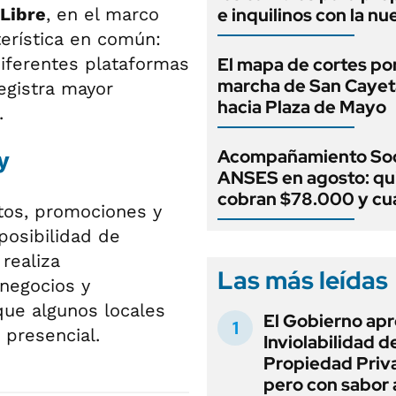
Libre
, en el marco
e inquilinos con la nu
erística en común:
iferentes plataformas
El mapa de cortes por
marcha de San Caye
egistra mayor
hacia Plaza de Mayo
.
Acompañamiento Soc
y
ANSES en agosto: qu
cobran $78.000 y c
tos, promociones y
posibilidad de
realiza
Las más leídas
 negocios y
que algunos locales
El Gobierno apr
presencial.
Inviolabilidad de
Propiedad Priv
pero con sabor