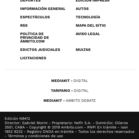
DEPORTES
EDICIÓN IMPRESA
INFORMACIÓN GENERAL
AUTOS
ESPECTÁCULOS
TECNOLOGÍA
RSS
MAPA DEL SITIO
POLÍTICA DE
AVISO LEGAL
PRIVACIDAD DE
ÁMBITO.COM
EDICTOS JUDICIALES
MULTAS
LICITACIONES
MEDIAKIT
DIGITAL
TARIFARIO
DIGITAL
MEDIAKIT
AMBITO DEBATE
Edición N9412
Director: Gabriel Morini - Propietario: Nefir S.A. - Domicilio: Olleros
3551, CABA - Copyright © 2019 Ambito.com - RNPI En trámite - Issn
1852 9232 - Registro DNDA en trámite - Todos los derechos reservados
- Términos y condiciones de uso