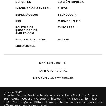
DEPORTES
EDICIÓN IMPRESA
INFORMACIÓN GENERAL
AUTOS
ESPECTÁCULOS
TECNOLOGÍA
RSS
MAPA DEL SITIO
POLÍTICA DE
AVISO LEGAL
PRIVACIDAD DE
ÁMBITO.COM
EDICTOS JUDICIALES
MULTAS
LICITACIONES
MEDIAKIT
DIGITAL
TARIFARIO
DIGITAL
MEDIAKIT
AMBITO DEBATE
Edición N9411
Director: Gabriel Morini - Propietario: Nefir S.A. - Domicilio: Olleros
3551, CABA - Copyright © 2019 Ambito.com - RNPI En trámite - Issn
1852 9232 - Registro DNDA en trámite - Todos los derechos reservados
- Términos y condiciones de uso