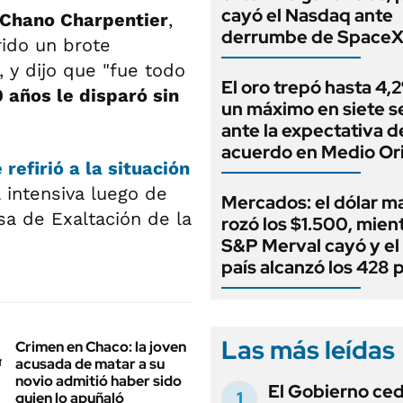
cayó el Nasdaq ante
Chano Charpentier
,
derrumbe de Space
rido un brote
l, y dijo que "fue todo
El oro trepó hasta 4,
 años le disparó sin
un máximo en siete 
ante la expectativa d
acuerdo en Medio Or
refirió a la situación
a intensiva luego de
Mercados: el dólar m
sa de Exaltación de la
rozó los $1.500, mient
S&P Merval cayó y el
país alcanzó los 428 
Las más leídas
Crimen en Chaco: la joven
acusada de matar a su
novio admitió haber sido
El Gobierno ce
quien lo apuñaló