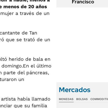
Francisco
de menos de 20 años
 mujer a través de un
xcantante de Tan
aró que se trató de un
ltó herido de bala en
 domingo.En el último
n parte del páncreas,
uturaron un
Mercados
 artista había llamado
MONEDAS
BOLSAS
COMMODITI
unciar que su familia