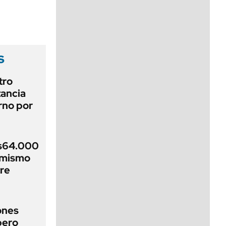
viernes de 10 a 18
s
tro
tancia
erno por
$s64.000
imismo
re
ones
pero