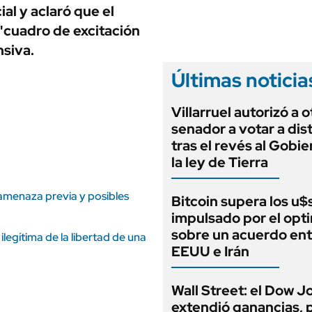
ANUARIO 2025
al y aclaró que el
LIFESTYLE
EDICIÓN IMPRESA
 "cuadro de excitación
AUTOS
nsiva.
Últimas noticia
Villarruel autorizó a o
senador a votar a dis
tras el revés al Gobi
la ley de Tierra
 amenaza previa y posibles
Bitcoin supera los u
impulsado por el opt
sobre un acuerdo ent
legítima de la libertad de una
EEUU e Irán
Wall Street: el Dow J
extendió ganancias, 