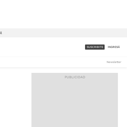
il
SUSCRIBITE
INGRESÁ
SUMATE A LA COMUNIDAD
Newsletter
DE ÁMBITO
LES
ACCESO FULL - $1.800/MES
ES
CORPORATIVO - CONSULTAR
Si tenés dudas comunicate
con nosotros a
IOS
suscripciones@ambito.com.ar
Llamanos al (54) 11 4556-
9147/48 o
al (54) 11 4449-3256 de lunes a