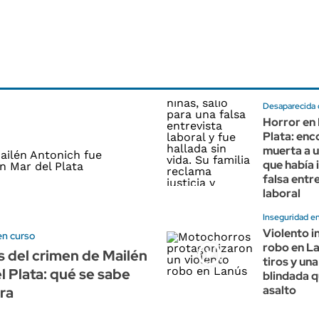
Desaparecida 
Horror en 
Plata: enc
muerta a 
que había 
falsa entr
laboral
Inseguridad e
Violento i
en curso
robo en L
s del crimen de Mailén
tiros y un
l Plata: qué se sabe
blindada q
asalto
ra