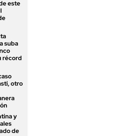
 de este
l
de
sta
a suba
anco
u récord
 caso
ti, otro
anera
ión
tina y
ñales
gado de