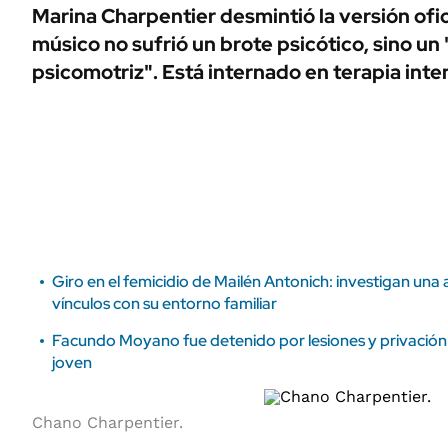
ÁMBITO DEBATE
Marina Charpentier desmintió la versión ofici
Municipios
músico no sufrió un brote psicótico, sino un
MEDIAKIT AMBITO DEBATE
URUGUAY
psicomotriz". Está internado en terapia inte
Giro en el femicidio de Mailén Antonich: investigan una
vínculos con su entorno familiar
Facundo Moyano fue detenido por lesiones y privación i
joven
Chano Charpentier.