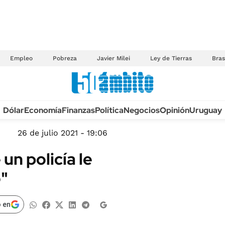
Empleo
Pobreza
Javier Milei
Ley de Tierras
Bras
Anuario autos 2026
Dólar
Economía
Finanzas
Política
Negocios
Opinión
Uruguay
TECNOLOGÍA
NOVEDADES FISCA
MÉXICO
26 de julio 2021 - 19:06
EDICTOS JUDICIAL
OPINIÓN
un policía le
MULTAS
MUNDO
o"
LICITACIONES
INFORMACIÓN GENERAL
CUADROS TARIFAR
ESPECTÁCULOS
 en
RECALL
DEPORTES