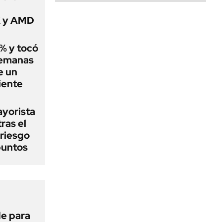
X y AMD
2% y tocó
semanas
e un
iente
ayorista
ras el
 riesgo
puntos
de para