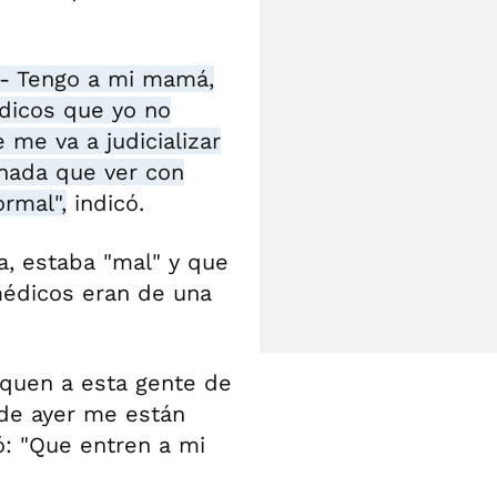
r.- Tengo a mi mamá,
dicos que yo no
me va a judicializar
 nada que ver con
rmal",
indicó.
a, estaba "mal" y que
médicos eran de una
saquen a esta gente de
sde ayer me están
tó: "Que entren a mi