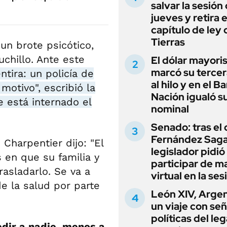
salvar la sesión
jueves y retira e
capítulo de ley 
Tierras
 un brote psicótico,
uchillo. Ante este
El dólar mayori
marcó su tercer
tira: un policía de
al hilo y en el B
motivo", escribió la
Nación igualó s
 está internado el
nominal
Senado: tras el
Fernández Sagas
Charpentier dijo: "El
legislador pidió
 en que su familia y
participar de m
rasladarlo. Se va a
virtual en la ses
e la salud por parte
León XIV, Argen
un viaje con se
políticas del le
dir a nadie, menos a