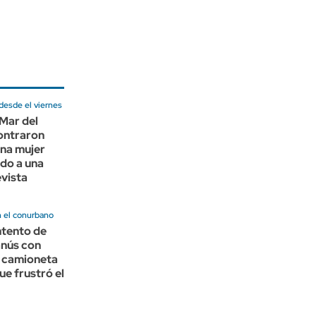
desde el viernes
Mar del
ontraron
una mujer
ido a una
evista
n el conurbano
ntento de
anús con
a camioneta
ue frustró el