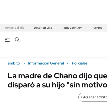
Temas del día
Dólar en vivo
Papa León XIV
Puertos
NEGOCIOS
ÚLTIMAS NOTICIAS
Especiales Ámbito
ECONOMÍA
ámbito
Información General
Policiales
Real Estate
Banco de Datos
La madre de Chano dijo que 
Sustentabilidad
Campo
disparó a su hijo "sin motiv
Seguros
FINANZAS
ENERGY REPORT
Dólar
+
Agregar ámbito
POLÍTICA
Mercados
Nacional