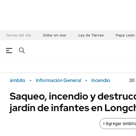
Temas del día
Dólar en vivo
Ley de Tierras
Papa León 
NEGOCIOS
ÚLTIMAS NOTICIAS
Especiales Ámbito
ECONOMÍA
ámbito
Información General
Incendio
30
Real Estate
Banco de Datos
Saqueo, incendio y destruc
Sustentabilidad
Campo
jardín de infantes en Long
Seguros
FINANZAS
ENERGY REPORT
Dólar
+
Agregar ámbito
POLÍTICA
Mercados
Nacional