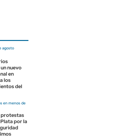
e agosto
rios
 un nuevo
nal en
a los
entos del
os en menos de
 protestas
 Plata por la
eguridad
ltimos