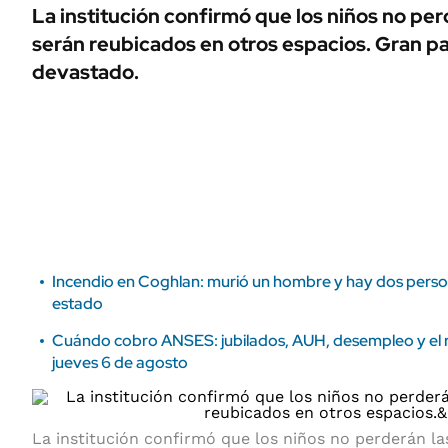
ÁMBITO DEBATE
La institución confirmó que los niños no per
Municipios
serán reubicados en otros espacios. Gran pa
MEDIAKIT AMBITO DEBATE
URUGUAY
devastado.
Incendio en Coghlan: murió un hombre y hay dos perso
estado
Cuándo cobro ANSES: jubilados, AUH, desempleo y el re
jueves 6 de agosto
La institución confirmó que los niños no perderán la