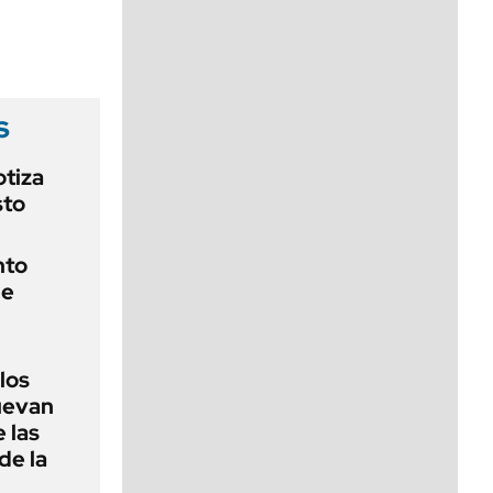
viernes de 10 a 18
s
otiza
sto
nto
de
 los
nuevan
 las
de la