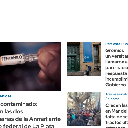
Para este 12 d
Gremios
universita
llamaron a
paro nacio
respuesta 
incumplimi
Gobierno
Tres asesinat
enidas
24 horas
 contaminado:
Crecen las
n las dos
en Mar del
falta de s
arias de la Anmat ante
tras los ú
o federal de La Plata