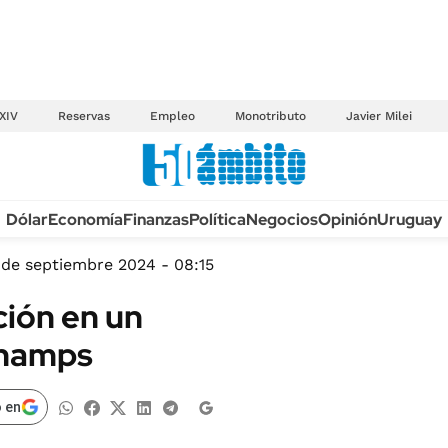
XIV
Reservas
Empleo
Monotributo
Javier Milei
Anuario autos 2026
Dólar
Economía
Finanzas
Política
Negocios
Opinión
Uruguay
TECNOLOGÍA
NOVEDADES FISCA
MÉXICO
 de septiembre 2024 - 08:15
EDICTOS JUDICIAL
OPINIÓN
ción en un
MULTAS
MUNDO
champs
LICITACIONES
INFORMACIÓN GENERAL
CUADROS TARIFAR
ESPECTÁCULOS
 en
RECALL
DEPORTES