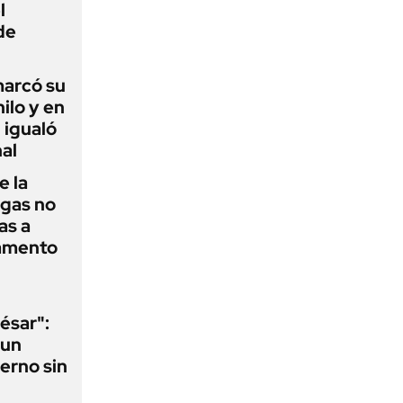
l
de
 marcó su
hilo y en
 igualó
al
e la
agas no
as a
camento
ésar":
 un
erno sin