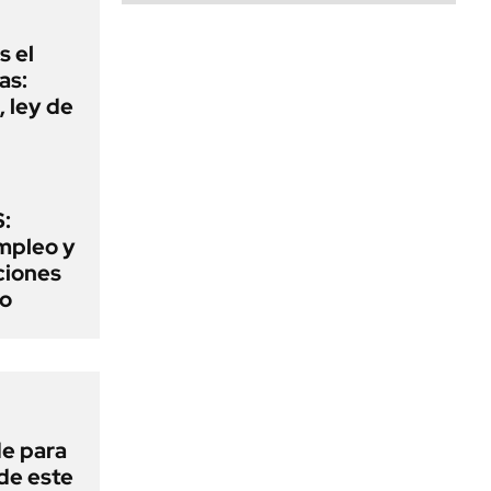
s el
as:
 ley de
:
mpleo y
aciones
to
de para
 de este