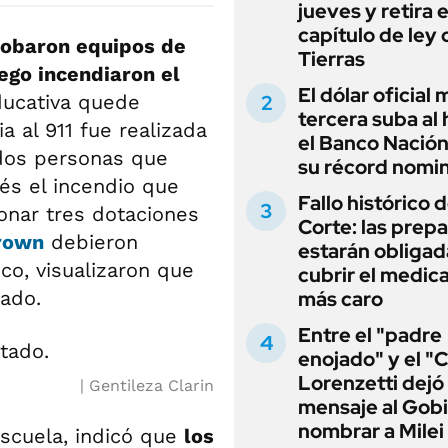
jueves y retira e
capítulo de ley 
obaron equipos de
Tierras
ego incendiaron el
El dólar oficial
ducativa quede
tercera suba al 
a al 911 fue realizada
el Banco Nación
 dos personas que
su récord nomin
ués el incendio que
Fallo histórico d
ionar tres dotaciones
Corte: las prep
Brown
debieron
estarán obligad
oco, visualizaron que
cubrir el medi
tado.
más caro
Entre el "padre
enojado" y el "C
Lorenzetti dejó
Gentileza Clarin
mensaje al Gobi
nombrar a Milei
escuela, indicó que
los