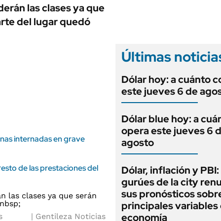
ANUARIO 2025
derán las clases ya que
LIFESTYLE
EDICIÓN IMPRESA
rte del lugar quedó
AUTOS
Últimas noticia
Dólar hoy: a cuánto c
este jueves 6 de ago
Dólar blue hoy: a cuá
opera este jueves 6 
nas internadas en grave
agosto
sto de las prestaciones del
Dólar, inflación y PBI:
gurúes de la city re
sus pronósticos sobre
principales variables 
economía
s
Gentileza Noticias