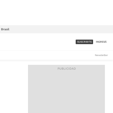
Brasil
SUSCRIBITE
INGRESÁ
SUMATE A LA COMUNIDAD
Newsletter
DE ÁMBITO
LES
ACCESO FULL - $1.800/MES
ES
CORPORATIVO - CONSULTAR
Si tenés dudas comunicate
con nosotros a
IOS
suscripciones@ambito.com.ar
Llamanos al (54) 11 4556-
9147/48 o
al (54) 11 4449-3256 de lunes a