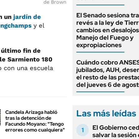
de Brown
El Senado sesiona tra
n un
jardín de
revés a la ley de Tierr
ongchamps
y el
cambios en desalojos,
Manejo del Fuego y
expropiaciones
 último fin de
lle Sarmiento 180
Cuándo cobro ANSES
to con una escuela
jubilados, AUH, dese
el resto de las prest
del jueves 6 de agos
Las más leídas
Candela Arizaga habló
tras la detención de
Facundo Moyano: "Tengo
El Gobierno ce
errores como cualquiera"
salvar la sesión