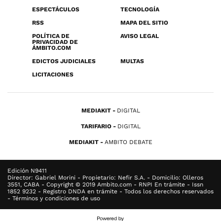
ESPECTÁCULOS
TECNOLOGÍA
RSS
MAPA DEL SITIO
POLÍTICA DE
AVISO LEGAL
PRIVACIDAD DE
ÁMBITO.COM
EDICTOS JUDICIALES
MULTAS
LICITACIONES
MEDIAKIT
DIGITAL
TARIFARIO
DIGITAL
MEDIAKIT
AMBITO DEBATE
Edición N9411
Director: Gabriel Morini - Propietario: Nefir S.A. - Domicilio: Olleros
3551, CABA - Copyright © 2019 Ambito.com - RNPI En trámite - Issn
1852 9232 - Registro DNDA en trámite - Todos los derechos reservados
- Términos y condiciones de uso