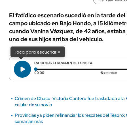
ÁMBITO DEBATE
Municipios
MEDIAKIT AMBITO DEBATE
El fatídico escenario sucedió en la tarde del
URUGUAY
campo ubicado en Bajo Hondo, a 15 kilómetr
cuando Vanina Vázquez, de 42 años, estaba 
uno de sus hijos arriba del vehículo.
×
Toca para escuchar
ESCUCHAR EL RESUMEN DE LA NOTA
Tiempo transcurrido: 0 segundos
00:00
Crimen de Chaco: Victoria Cantero fue trasladada a la Fi
celular de su novio
Provincias ya piden refinanciar los rescates del Tesoro:
sumarían más