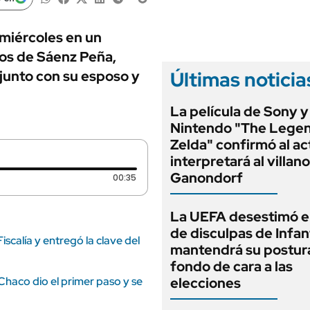
ANUARIO 2025
LIFESTYLE
EDICIÓN IMPRESA
AUTOS
 miércoles en un
os de Sáenz Peña,
Últimas noticia
junto con su esposo y
La película de Sony y
Nintendo "The Legen
Zelda" confirmó al ac
interpretará al villano
Ganondorf
Duración: 35 segundos
00:35
La UEFA desestimó e
de disculpas de Infan
scalía y entregó la clave del
mantendrá su postur
fondo de cara a las
 Chaco dio el primer paso y se
elecciones