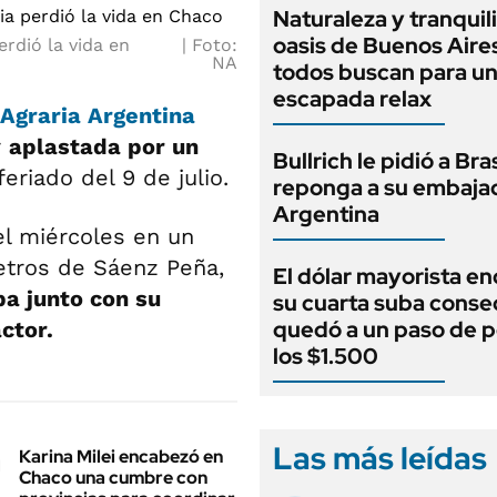
Naturaleza y tranquili
oasis de Buenos Aire
rdió la vida en
Foto:
NA
todos buscan para u
escapada relax
Agraria Argentina
r
aplastada por un
Bullrich le pidió a Bra
eriado del 9 de julio.
reponga a su embaja
Argentina
el miércoles en un
etros de Sáenz Peña,
El dólar mayorista e
ba junto con su
su cuarta suba conse
quedó a un paso de p
ctor.
los $1.500
Las más leídas
Karina Milei encabezó en
Chaco una cumbre con