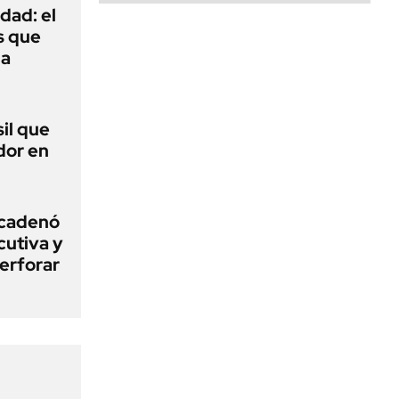
dad: el
s que
na
sil que
dor en
ncadenó
cutiva y
erforar