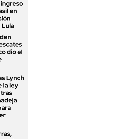
l ingreso
sil en
sión
 Lula
iden
rescates
o dio el
e
as Lynch
 la ley
ntras
madeja
para
er
rras,