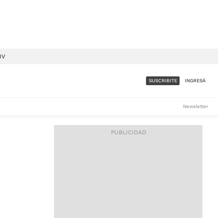
IV
SUSCRIBITE
INGRESÁ
SUMATE A LA COMUNIDAD
Newsletter
DE ÁMBITO
LES
ACCESO FULL - $1.800/MES
ES
CORPORATIVO - CONSULTAR
Si tenés dudas comunicate
con nosotros a
IOS
suscripciones@ambito.com.ar
Llamanos al (54) 11 4556-
9147/48 o
al (54) 11 4449-3256 de lunes a