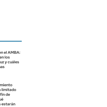
en el AMBA:
en los
luz y cuáles
nas
rmiento
 limitado
fin de
ué
s estarán