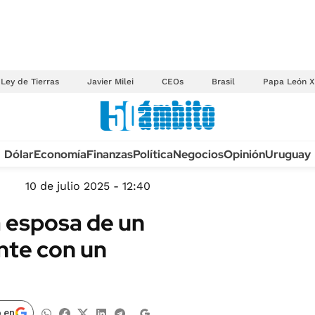
Ley de Tierras
Javier Milei
CEOs
Brasil
Papa León X
Anuario autos 2026
Dólar
Economía
Finanzas
Política
Negocios
Opinión
Uruguay
TECNOLOGÍA
NOVEDADES FISCA
MÉXICO
10 de julio 2025 - 12:40
EDICTOS JUDICIAL
OPINIÓN
a esposa de un
MULTAS
MUNDO
ente con un
LICITACIONES
INFORMACIÓN GENERAL
CUADROS TARIFAR
ESPECTÁCULOS
RECALL
DEPORTES
 en