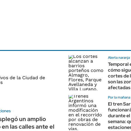
Alerta naranja
Temporal 
cómo sigu
cortes de 
son las zo
afectadas
Por la mañana
El tren Sa
funcionará
ciones
durante el 
plegó un amplio
semana: q
en las calles ante el
estacione