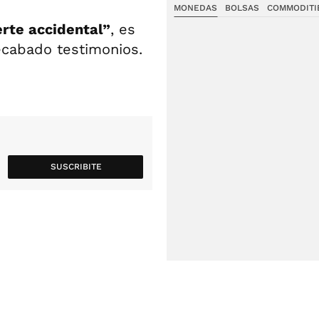
MONEDAS
BOLSAS
COMMODITI
rte accidental”
, es
recabado testimonios.
SUSCRIBITE