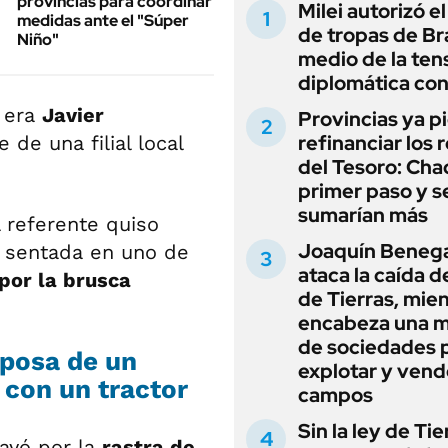
provincias para coordinar
Milei autorizó e
medidas ante el "Súper
de tropas de Bra
Niño"
medio de la ten
diplomática con
 era
Javier
Provincias ya p
refinanciar los 
 de una filial local
del Tesoro: Chac
primer paso y s
sumarían más
 referente quiso
Joaquín Beneg
a sentada en uno de
ataca la caída de
por la brusca
de Tierras, mie
encabeza una 
de sociedades 
sposa de un
explotar y vend
 con un tractor
campos
Sin la ley de Tie
ayó por la
rastra de