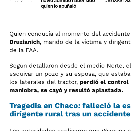
novio admitió haber sido
quien lo apuñaló
Quien conducía al momento del accidente
Druzianich
, marido de la víctima y dirigente
de la FAA.
Según detallaron desde el medio Norte, el
esquivar un pozo y su esposa, que estab
los laterales
del tractor,
perdió el control 
maniobra, se cayó y resultó aplastada.
Tragedia en Chaco: falleció la e
dirigente rural tras un accidente
Las autoridades explicaron que Vázquez c