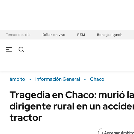
Temas del día
Dólar en vivo
REM
Benegas Lynch
NEGOCIOS
ÚLTIMAS NOTICIAS
Especiales Ámbito
ECONOMÍA
ámbito
Información General
Chaco
Real Estate
Banco de Datos
Tragedia en Chaco: murió l
Sustentabilidad
Campo
dirigente rural en un accid
Seguros
FINANZAS
ENERGY REPORT
tractor
Dólar
POLÍTICA
Mercados
+
Agregar ámbito
Nacional