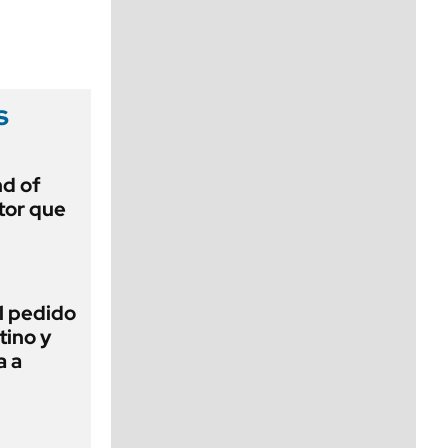
viernes de 10 a 18
s
d of
tor que
l pedido
tino y
a a