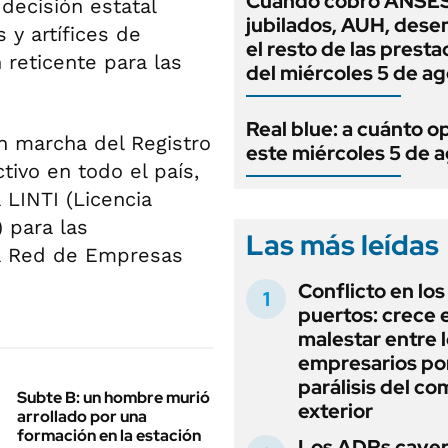
Cuándo cobro ANSES
decisión estatal
jubilados, AUH, dese
y artífices de
el resto de las prest
reticente para las
del miércoles 5 de a
Real blue: a cuánto o
n marcha del Registro
este miércoles 5 de 
tivo en todo el país,
 LINTI (Licencia
) para las
Las más leídas
 la Red de Empresas
Conflicto en los
puertos: crece e
malestar entre 
empresarios por
parálisis del co
Subte B: un hombre murió
exterior
arrollado por una
formación en la estación
Los ADRs caye