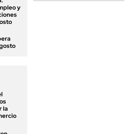
:
mpleo y
aciones
gosto
pera
agosto
l
los
 la
mercio
ron