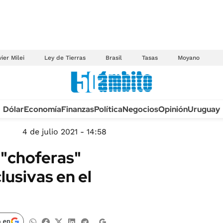
ier Milei
Ley de Tierras
Brasil
Tasas
Moyano
Anuario autos 2026
Dólar
Economía
Finanzas
Política
Negocios
Opinión
Uruguay
TECNOLOGÍA
NOVEDADES FISCA
MÉXICO
4 de julio 2021 - 14:58
EDICTOS JUDICIAL
OPINIÓN
 "choferas"
MULTAS
MUNDO
clusivas en el
LICITACIONES
INFORMACIÓN GENERAL
CUADROS TARIFAR
ESPECTÁCULOS
RECALL
DEPORTES
 en