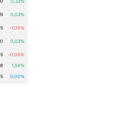
00
0,33%
39
0,03%
45
-0,16%
50
0,03%
15
-0,06%
68
1,54%
75
0,00%