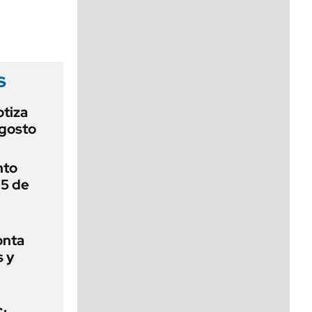
viernes de 10 a 18
s
otiza
agosto
nto
 5 de
onta
s y