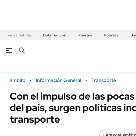
Temas del día
Dólar en vivo
Puertos
Pobreza
Jav
NEGOCIOS
ÚLTIMAS NOTICIAS
Especiales Ámbito
ECONOMÍA
ámbito
Información General
Transporte
Real Estate
Banco de Datos
Con el impulso de las pocas
Sustentabilidad
Campo
del país, surgen políticas in
Seguros
FINANZAS
ENERGY REPORT
transporte
Dólar
POLÍTICA
Mercados
+
Agregar ámbito
Nacional