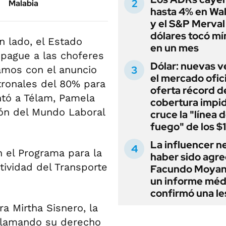
Malabia
hasta 4% en Wal
y el S&P Merval
dólares tocó m
n lado, el Estado
en un mes
 pague a las choferes
Dólar: nuevas v
amos con el anuncio
el mercado ofici
tronales del 80% para
oferta récord d
ntó a Télam, Pamela
cobertura impi
ión del Mundo Laboral
cruce la "línea 
fuego" de los $
La influencer n
 el Programa para la
haber sido agre
tividad del Transporte
Facundo Moyan
un informe méd
confirmó una le
ra Mirtha Sisnero, la
eclamando su derecho