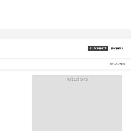
SUSCRIBITE
INGRESÁ
SUMATE A LA COMUNIDAD
Newsletter
DE ÁMBITO
LES
ACCESO FULL - $1.800/MES
ES
CORPORATIVO - CONSULTAR
Si tenés dudas comunicate
con nosotros a
IOS
suscripciones@ambito.com.ar
Llamanos al (54) 11 4556-
9147/48 o
al (54) 11 4449-3256 de lunes a