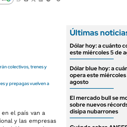
ANUARIO 2025
LIFESTYLE
EDICIÓN IMPRESA
AUTOS
Últimas noticia
Dólar hoy: a cuánto c
este miércoles 5 de 
án colectivos, trenes y
Dólar blue hoy: a cuá
opera este miércoles
agosto
res y prepagas vuelven a
El mercado bull se m
sobre nuevos récord
disipa nubarrones
en el país van a
sional y las empresas