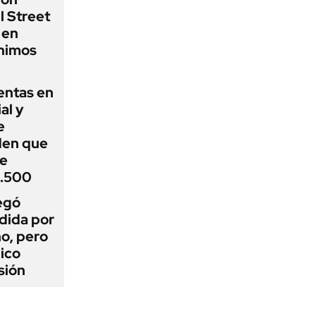
l Street
 en
ínimos
entas en
al y
e
den que
de
1.500
egó
dida por
o, pero
ico
sión