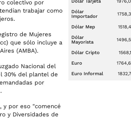
Dólar Tarjeta
1976,
o colectivo por
etendían trabajar como
Dólar
1758,
Importador
jeros.
Dólar Mep
1518,
egistro de Mujeres
Dólar
1496,
c) que sólo incluye a
Mayorista
Aires (AMBA).
Dólar Cripto
1568,
Euro
1764,
Juzgado Nacional del
l 30% del plantel de
Euro Informal
1832,
 demandadas por
.
m, y por eso "comencé
ro y Diversidades de