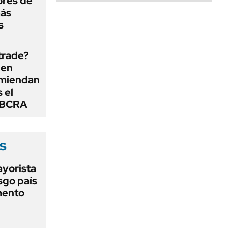
ores de
más
s
 trade?
 en
omiendan
s el
l BCRA
s
ayorista
sgo país
mento