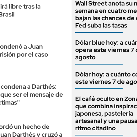
Wall Street anota su 
á libre tras la
semana en cuatro me
Brasil
bajan las chances de 
Fed suba las tasas
Dólar blue hoy: a cuá
 condenó a Juan
opera este viernes 7
isión por el caso
agosto
Dólar hoy: a cuánto c
este viernes 7 de ag
a condena a Darthés:
 que ser el mensaje de
El café oculto en Zon
ctimas"
que combina inspirac
japonesa, pastelería
artesanal y una pausa
ordó un hecho de
ritmo citadino
uan Darthés y cruzó a