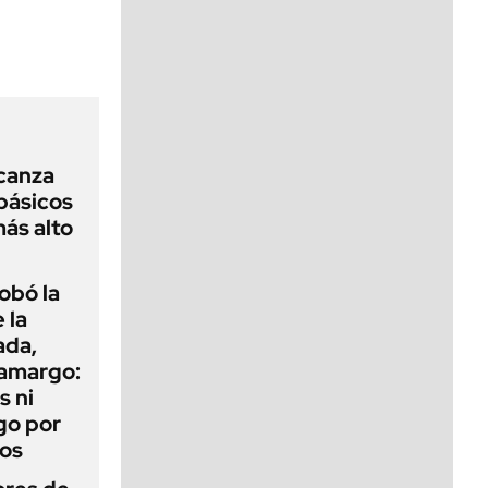
viernes de 10 a 18
lcanza
básicos
más alto
obó la
 la
ada,
 amargo:
s ni
go por
dos