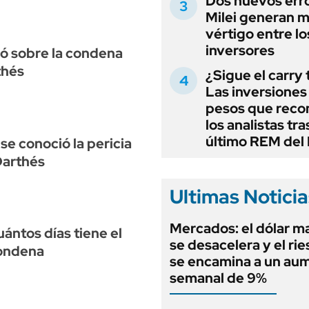
Dos nuevos err
Milei generan 
vértigo entre lo
inversores
só sobre la condena
thés
¿Sigue el carry
Las inversiones
pesos que rec
los analistas tra
último REM de
 se conoció la pericia
Darthés
Ultimas Noticia
Mercados: el dólar m
ántos días tiene el
se desacelera y el rie
condena
se encamina a un au
semanal de 9%