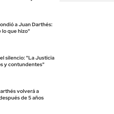
pondió a Juan Darthés:
lo que hizo"
l silencio: "La Justicia
ros y contundentes"
rthés volverá a
después de 5 años