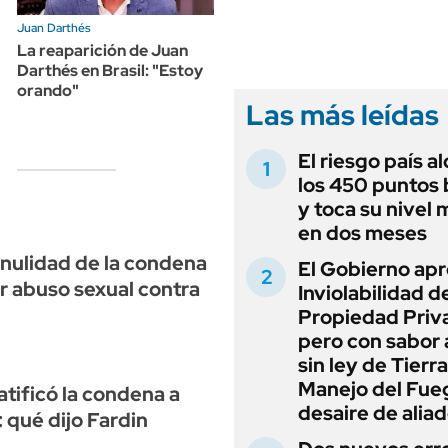
ANUARIO 2025
LIFESTYLE
Juan Darthés
EDICIÓN IMPRESA
AUTOS
La reaparición de Juan
Darthés en Brasil: "Estoy
orando"
Las más leídas
El riesgo país a
los 450 puntos 
y toca su nivel 
en dos meses
 nulidad de la condena
El Gobierno apr
or abuso sexual contra
Inviolabilidad de
Propiedad Priv
pero con sabor
sin ley de Tierra
Manejo del Fue
ratificó la condena a
desaire de alia
 qué dijo Fardin