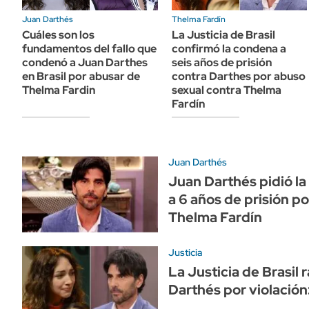
ÁMBITO DEBATE
Juan Darthés
Thelma Fardín
Municipios
MEDIAKIT AMBITO DEBATE
Cuáles son los
La Justicia de Brasil
URUGUAY
fundamentos del fallo que
confirmó la condena a
condenó a Juan Darthes
seis años de prisión
en Brasil por abusar de
contra Darthes por abuso
Thelma Fardin
sexual contra Thelma
Fardín
Juan Darthés
Juan Darthés pidió la
a 6 años de prisión p
Thelma Fardín
Justicia
La Justicia de Brasil 
Darthés por violación: