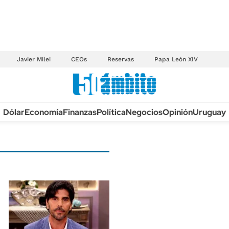
Javier Milei
CEOs
Reservas
Papa León XIV
Anuario autos 2026
Dólar
Economía
Finanzas
Política
Negocios
Opinión
Uruguay
TECNOLOGÍA
NOVEDADES FISCA
MÉXICO
EDICTOS JUDICIAL
OPINIÓN
MULTAS
MUNDO
LICITACIONES
INFORMACIÓN GENERAL
CUADROS TARIFAR
ESPECTÁCULOS
RECALL
DEPORTES