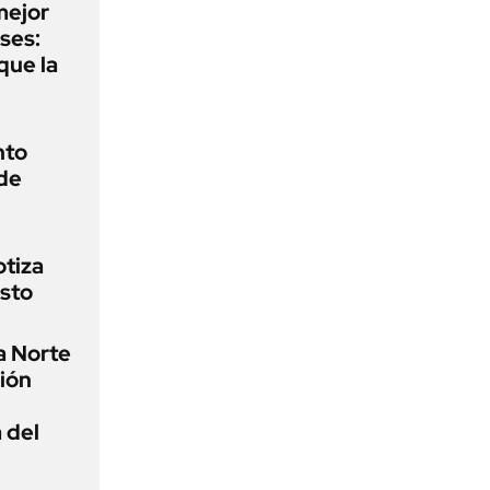
mejor
ses:
que la
nto
 de
otiza
osto
a Norte
ión
 del