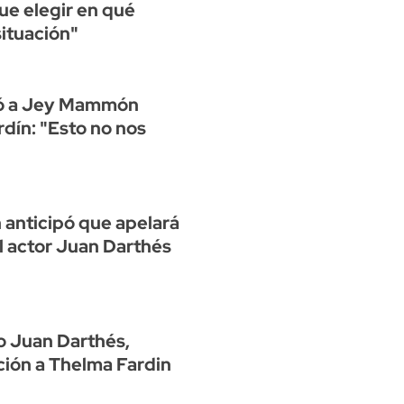
ue elegir en qué
ituación"
ió a Jey Mammón
dín: "Esto no nos
 anticipó que apelará
al actor Juan Darthés
o Juan Darthés,
ción a Thelma Fardin