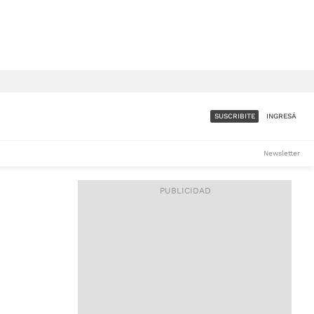
SUSCRIBITE
INGRESÁ
SUMATE A LA COMUNIDAD
Newsletter
DE ÁMBITO
LES
ACCESO FULL - $1.800/MES
ES
CORPORATIVO - CONSULTAR
Si tenés dudas comunicate
con nosotros a
IOS
suscripciones@ambito.com.ar
Llamanos al (54) 11 4556-
9147/48 o
al (54) 11 4449-3256 de lunes a