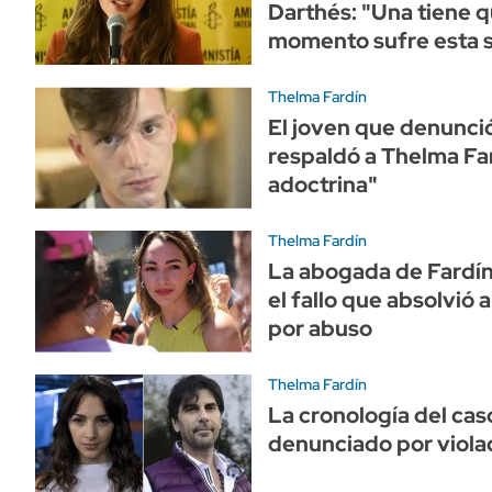
Darthés: "Una tiene q
momento sufre esta s
Thelma Fardín
El joven que denunc
respaldó a Thelma Far
adoctrina"
Thelma Fardín
La abogada de Fardín
el fallo que absolvió 
por abuso
Thelma Fardín
La cronología del cas
denunciado por viola