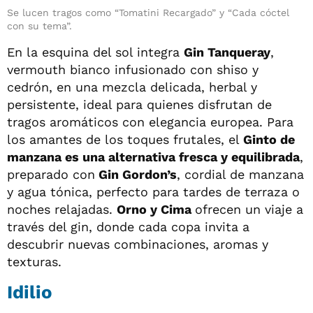
Se lucen tragos como “Tomatini Recargado” y “Cada cóctel
con su tema”.
En la esquina del sol integra
Gin Tanqueray
,
vermouth bianco infusionado con shiso y
cedrón, en una mezcla delicada, herbal y
persistente, ideal para quienes disfrutan de
tragos aromáticos con elegancia europea. Para
los amantes de los toques frutales, el
Ginto de
manzana es una alternativa fresca y equilibrada
,
preparado con
Gin Gordon’s
, cordial de manzana
y agua tónica, perfecto para tardes de terraza o
noches relajadas.
Orno y Cima
ofrecen un viaje a
través del gin, donde cada copa invita a
descubrir nuevas combinaciones, aromas y
texturas.
Idilio