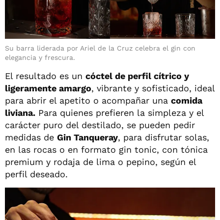
Su barra liderada por Ariel de la Cruz celebra el gin con
elegancia y frescura.
El resultado es un
cóctel de perfil cítrico y
ligeramente amargo
, vibrante y sofisticado, ideal
para abrir el apetito o acompañar una
comida
liviana.
Para quienes prefieren la simpleza y el
carácter puro del destilado, se pueden pedir
medidas de
Gin Tanqueray
, para disfrutar solas,
en las rocas o en formato gin tonic, con tónica
premium y rodaja de lima o pepino, según el
perfil deseado.