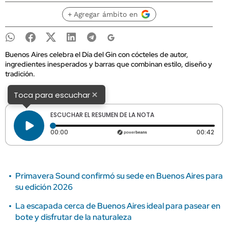
+ Agregar ámbito en
Buenos Aires celebra el Día del Gin con cócteles de autor,
ingredientes inesperados y barras que combinan estilo, diseño y
tradición.
×
Toca para escuchar
ESCUCHAR EL RESUMEN DE LA NOTA
Tiempo transcurrido: 0 segundos
Dura
00:00
00:42
Primavera Sound confirmó su sede en Buenos Aires para
su edición 2026
La escapada cerca de Buenos Aires ideal para pasear en
bote y disfrutar de la naturaleza