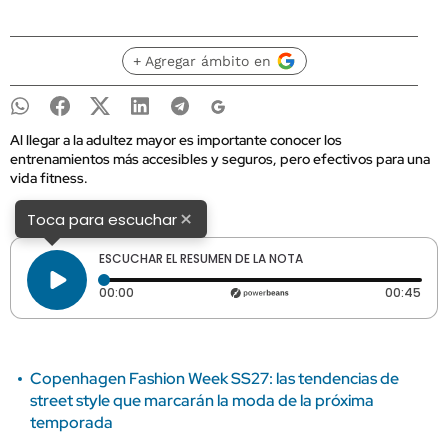
+ Agregar ámbito en
Al llegar a la adultez mayor es importante conocer los
entrenamientos más accesibles y seguros, pero efectivos para una
vida fitness.
×
Toca para escuchar
ESCUCHAR EL RESUMEN DE LA NOTA
Tiempo transcurrido: 0 segundos
Dura
00:00
00:45
Copenhagen Fashion Week SS27: las tendencias de
street style que marcarán la moda de la próxima
temporada