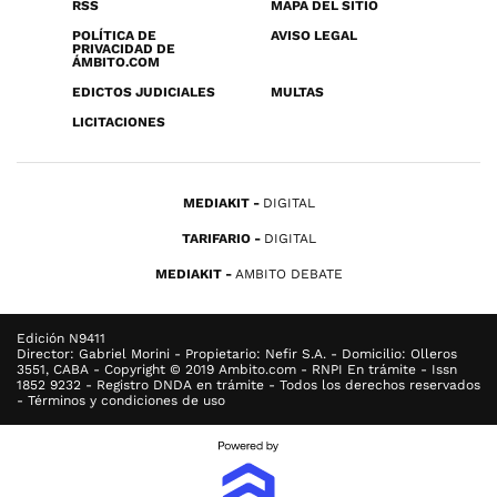
RSS
MAPA DEL SITIO
POLÍTICA DE
AVISO LEGAL
PRIVACIDAD DE
ÁMBITO.COM
EDICTOS JUDICIALES
MULTAS
LICITACIONES
MEDIAKIT
DIGITAL
TARIFARIO
DIGITAL
MEDIAKIT
AMBITO DEBATE
Edición N9411
Director: Gabriel Morini - Propietario: Nefir S.A. - Domicilio: Olleros
3551, CABA - Copyright © 2019 Ambito.com - RNPI En trámite - Issn
1852 9232 - Registro DNDA en trámite - Todos los derechos reservados
- Términos y condiciones de uso