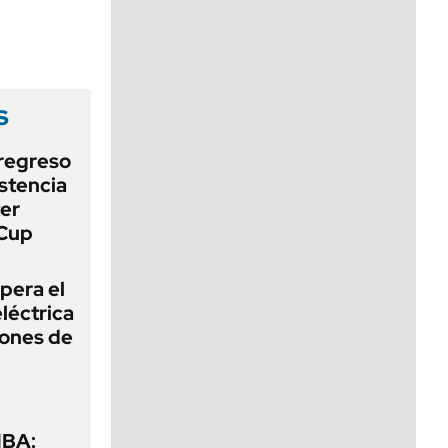
viernes de 10 a 18
s
 regreso
stencia
ter
 Cup
pera el
léctrica
lones de
MBA: