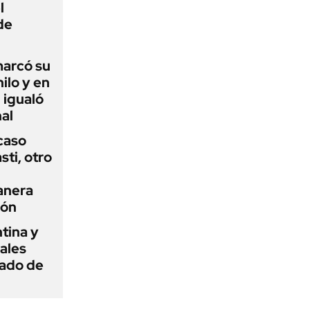
l
de
 marcó su
hilo y en
 igualó
al
 caso
ti, otro
anera
ión
tina y
ñales
gado de