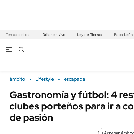
Temas del día
Dólar en vivo
Ley de Tierras
Papa León 
NEGOCIOS
ÚLTIMAS NOTICIAS
Especiales Ámbito
ECONOMÍA
ámbito
Lifestyle
escapada
Real Estate
Banco de Datos
Gastronomía y fútbol: 4 re
Sustentabilidad
Campo
clubes porteños para ir a 
Seguros
FINANZAS
ENERGY REPORT
de pasión
Dólar
POLÍTICA
Mercados
+
Agregar ámbito
Nacional