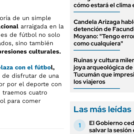
cómo estará el clima 
oría de un simple
Candela Arizaga habló
cional
arraigada en la
detención de Facun
es de fútbol no solo
Moyano: "Tengo erro
ados, sino también
como cualquiera"
resiones culturales.
Ruinas y cultura milen
joya arqueológica de
laza con el
fútbo
l,
Tucumán que impresi
 de disfrutar de una
los viajeros
r por el deporte con
e traemos cuatro
bol para comer
Las más leídas
El Gobierno ce
salvar la sesión