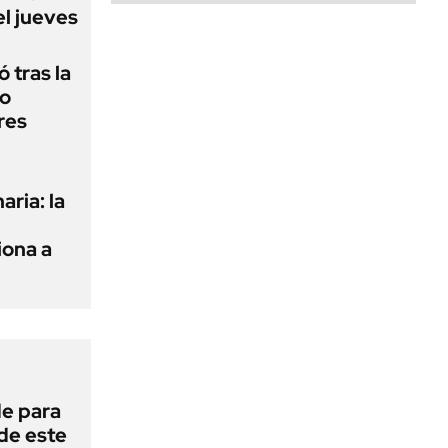
el jueves
 tras la
do
res
aria: la
ona a
de para
 de este