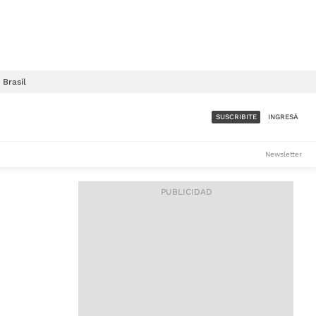
Brasil
SUSCRIBITE
INGRESÁ
SUMATE A LA COMUNIDAD
Newsletter
DE ÁMBITO
LES
ACCESO FULL - $1.800/MES
ES
CORPORATIVO - CONSULTAR
Si tenés dudas comunicate
con nosotros a
IOS
suscripciones@ambito.com.ar
Llamanos al (54) 11 4556-
9147/48 o
al (54) 11 4449-3256 de lunes a