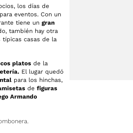
cios, los días de
 para eventos. Con un
rante tiene un
gran
ado, también hay otra
 típicas casas de la
icos platos
de la
etería.
El lugar quedó
ntal
para los hinchas,
amisetas
de
figuras
ego Armando
Bombonera.