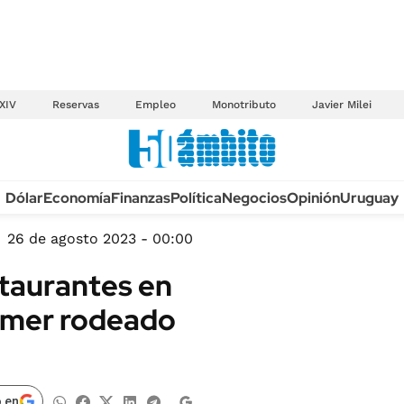
XIV
Reservas
Empleo
Monotributo
Javier Milei
Anuario autos 2026
Dólar
Economía
Finanzas
Política
Negocios
Opinión
Uruguay
TECNOLOGÍA
NOVEDADES FISCA
MÉXICO
26 de agosto 2023 - 00:00
EDICTOS JUDICIAL
OPINIÓN
staurantes en
MULTAS
MUNDO
comer rodeado
LICITACIONES
INFORMACIÓN GENERAL
CUADROS TARIFAR
ESPECTÁCULOS
RECALL
DEPORTES
 en