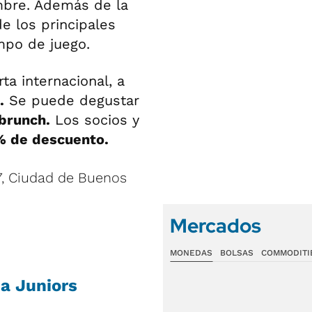
embre. Además de la
e los principales
ampo de juego.
ta internacional, a
.
Se puede degustar
brunch.
Los socios y
% de descuento.
97, Ciudad de Buenos
Mercados
MONEDAS
BOLSAS
COMMODITI
ca Juniors