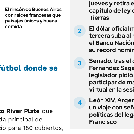
jueves y retira e
El rincón de Buenos Aires
capítulo de ley 
con raíces francesas que
Tierras
paisajes únicos y buena
comida
El dólar oficial
tercera suba al 
el Banco Nación
su récord nomin
Senado: tras el
fútbol donde se
Fernández Sagas
legislador pidió
participar de m
virtual en la ses
León XIV, Argen
un viaje con se
co River
Plate
que
políticas del le
da principal de
Francisco
io para 180 cubiertos,