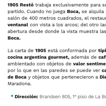
1905 Restó
trabaja exclusivamente para so
partido. Cuando no juega
Boca,
se alquila
salón de 400 metros cuadrados, el restau
ventanal
con vista a los arcos; del otro l
abertura desde donde la vista muestra las
Boca.
La carta de
1905
está conformada por
típ
cocina argentina gourmet,
además de
caf
ambientado con objetos de
valor sentime
por lo que en las paredes se puede ver
c
de Boca
y objetos que pertenecieron a
Di
Maradona.
Dirección:
Brandsen 805, 1° piso de La 