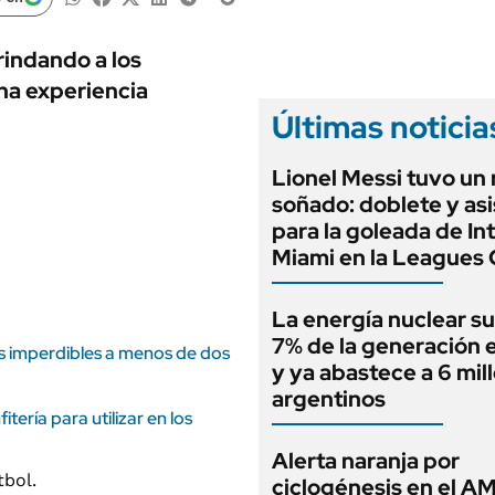
ANUARIO 2025
LIFESTYLE
EDICIÓN IMPRESA
AUTOS
rindando a los
na experiencia
Últimas noticia
Lionel Messi tuvo un
soñado: doblete y asi
para la goleada de In
Miami en la Leagues
La energía nuclear su
7% de la generación e
s imperdibles a menos de dos
y ya abastece a 6 mil
argentinos
ería para utilizar en los
Alerta naranja por
ciclogénesis en el A