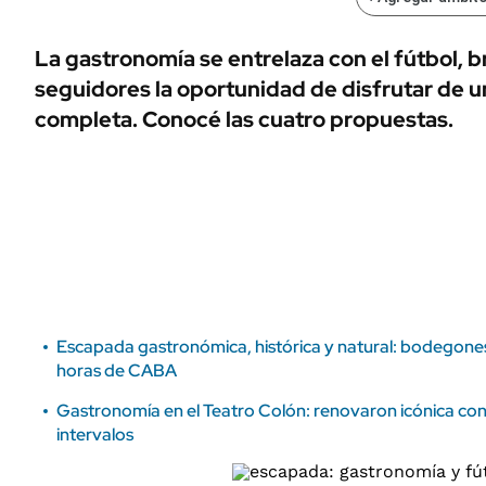
ÁMBITO DEBATE
Municipios
MEDIAKIT AMBITO DEBATE
La gastronomía se entrelaza con el fútbol, b
URUGUAY
seguidores la oportunidad de disfrutar de u
completa. Conocé las cuatro propuestas.
Escapada gastronómica, histórica y natural: bodegone
horas de CABA
Gastronomía en el Teatro Colón: renovaron icónica confit
intervalos