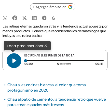
+ Agregar ámbito en
Las rutinas eternas quedaron atrás y la tendencia actual apuesta por
menos productos. Conocé que recomiendan los dermatólogos que
incluyas a tu rutina básica.
×
Toca para escuchar
ESCUCHAR EL RESUMEN DE LA NOTA
Tiempo transcurrido: 0 segundos
Dura
00:00
00:41
Chau a las cocinas blancas: el color que toma
protagonismo en 2026
Chau al patio de cemento: la tendencia retro que vuelve
para crear espacios más frescos