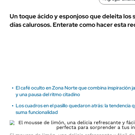
ÁMBITO DEBATE
Municipios
MEDIAKIT AMBITO DEBATE
Un toque ácido y esponjoso que deleita los s
URUGUAY
días calurosos. Enterate como hacer esta re
El café oculto en Zona Norte que combina inspiración j
y una pausa del ritmo citadino
Los cuadros en el pasillo quedaron atrás: la tendencia 
suma funcionalidad