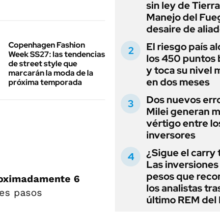
sin ley de Tierra
Manejo del Fue
desaire de alia
Copenhagen Fashion
El riesgo país a
Week SS27: las tendencias
los 450 puntos 
de street style que
y toca su nivel 
marcarán la moda de la
en dos meses
próxima temporada
Dos nuevos err
Milei generan 
vértigo entre lo
inversores
¿Sigue el carry
Las inversiones
pesos que rec
oximadamente 6
los analistas tra
tes pasos
último REM de