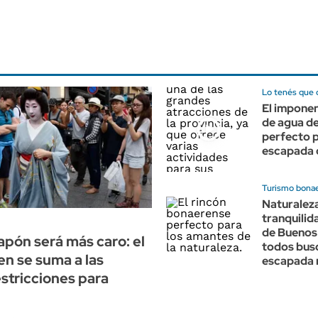
Lo tenés que 
El impone
de agua de
perfecto 
escapada 
Turismo bona
Naturalez
tranquilida
de Buenos
Japón será más caro: el
todos bus
yen se suma a las
escapada 
stricciones para