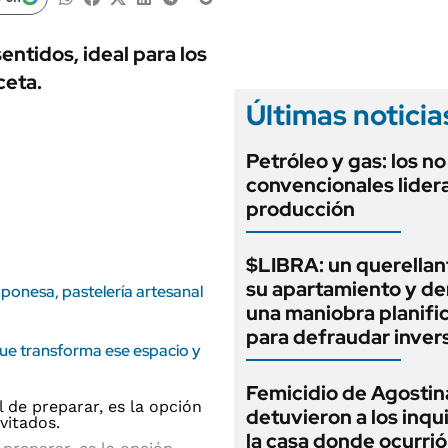
ANUARIO 2025
LIFESTYLE
EDICIÓN IMPRESA
AUTOS
entidos, ideal para los
ceta.
Últimas noticia
Petróleo y gas: los no
convencionales lidera
producción
$LIBRA: un querellan
su apartamiento y d
aponesa, pastelería artesanal
una maniobra planifi
para defraudar inver
que transforma ese espacio y
Femicidio de Agostin
detuvieron a los inqu
la casa donde ocurrió