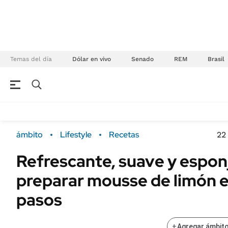
Temas del día
Dólar en vivo
Senado
REM
Brasil
NEGOCIOS
ÚLTIMAS NOTICIAS
Especiales Ámbito
ECONOMÍA
ámbito
Lifestyle
Recetas
22
Real Estate
Banco de Datos
Refrescante, suave y espo
Sustentabilidad
Campo
preparar mousse de limón 
Seguros
FINANZAS
ENERGY REPORT
pasos
Dólar
POLÍTICA
Mercados
+
Agregar ámbito
Nacional