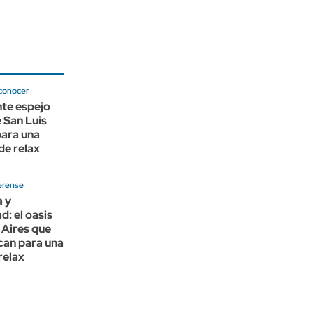
conocer
nte espejo
 San Luis
para una
de relax
erense
a y
d: el oasis
 Aires que
can para una
relax