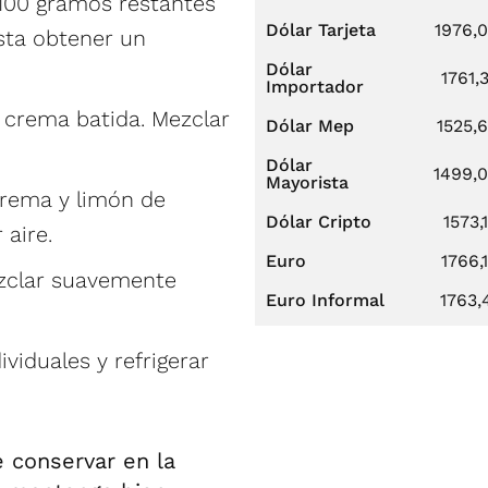
 100 gramos restantes
Dólar Tarjeta
1976,
sta obtener un
Dólar
1761,
Importador
a crema batida. Mezclar
Dólar Mep
1525,
Dólar
1499,
Mayorista
crema y limón de
Dólar Cripto
1573,
aire.
Euro
1766,
ezclar suavemente
Euro Informal
1763,
viduales y refrigerar
 conservar en la