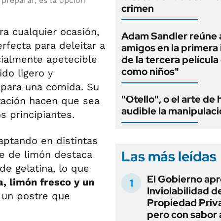
 preparar, es la opción
crimen
ra cualquier ocasión,
Adam Sandler reúne 
rfecta para deleitar a
amigos en la primera
cialmente apetecible
de la tercera películ
como niños"
do ligero y
l para una comida. Su
"Otello", o el arte de
tación hacen que sea
audible la manipulac
s principiantes.
aptando en distintas
Las más leídas
e de limón destaca
de gelatina, lo que
El Gobierno apr
, limón fresco y un
Inviolabilidad de
a un postre que
Propiedad Priv
pero con sabor