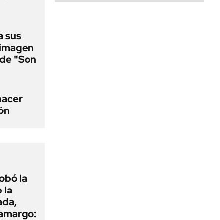
a sus
 imagen
a de "Son
 hacer
ión
obó la
 la
ada,
 amargo: