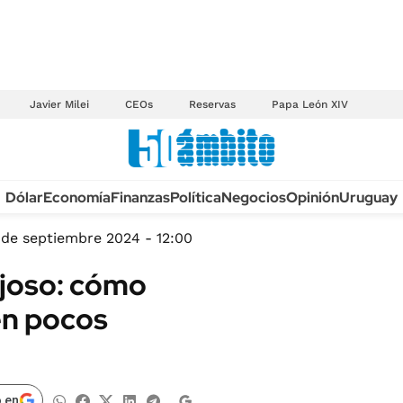
Javier Milei
CEOs
Reservas
Papa León XIV
Anuario autos 2026
Dólar
Economía
Finanzas
Política
Negocios
Opinión
Uruguay
TECNOLOGÍA
NOVEDADES FISCA
MÉXICO
 de septiembre 2024 - 12:00
EDICTOS JUDICIAL
OPINIÓN
njoso: cómo
MULTAS
MUNDO
en pocos
LICITACIONES
INFORMACIÓN GENERAL
CUADROS TARIFAR
ESPECTÁCULOS
RECALL
DEPORTES
 en