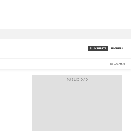
SUSCRIBITE
INGRESÁ
SUMATE A LA COMUNIDAD
Newsletter
DE ÁMBITO
LES
ACCESO FULL - $1.800/MES
ES
CORPORATIVO - CONSULTAR
Si tenés dudas comunicate
con nosotros a
IOS
suscripciones@ambito.com.ar
Llamanos al (54) 11 4556-
9147/48 o
al (54) 11 4449-3256 de lunes a