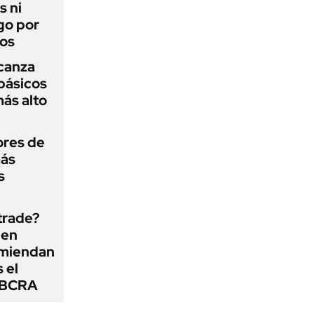
s ni
go por
dos
lcanza
básicos
más alto
ores de
más
s
 trade?
 en
omiendan
s el
l BCRA