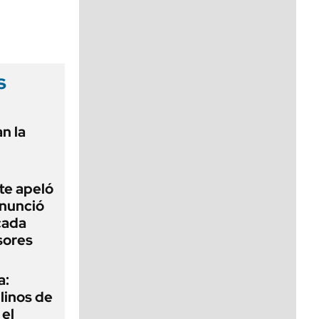
viernes de 10 a 18
s
n la
te apeló
enunció
cada
sores
a:
ilinos de
 el