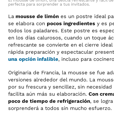
El mousse de limón, una delicia refrescante y fácil de
perfecta para sorprender a tus invitados.
La
mousse de limón
es un postre ideal pa
se elabora con
pocos ingredientes
y es pe
todos los paladares. Este postre es espe
en los días calurosos, cuando un toque áci
refrescante se convierte en el cierre idea
rápida preparación y espectacular presen
una opción infalible
, incluso para cocinero
Originaria de Francia, la mousse se fue ad
versiones alrededor del mundo. La mouss
por su frescura y sencillez, sin necesidad 
facilita aún más su elaboración.
Con crema
poco de tiempo de refrigeración
, se logr
sorprenderá a todos sin mucho esfuerzo.